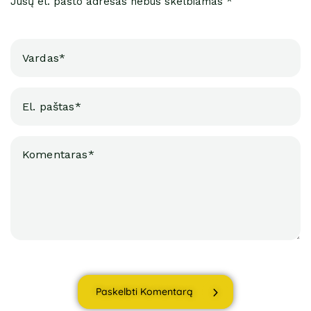
Jūsų el. pašto adresas nebus skelbiamas *
Paskelbti Komentarą