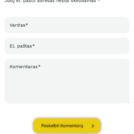
Jūsų el. pašto adresas nebus skelbiamas *
Paskelbti Komentarą