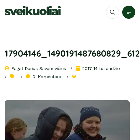
17904146_1490191487680829_61
Pagal 
Darius Savanevičius
2017 14 balandžio
0
 Komentarai