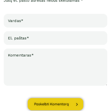
Jūsų el. pašto adresas nebus skelbiamas *
Paskelbti Komentarą