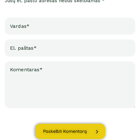
Jūsų el. pašto adresas nebus skelbiamas *
Paskelbti Komentarą