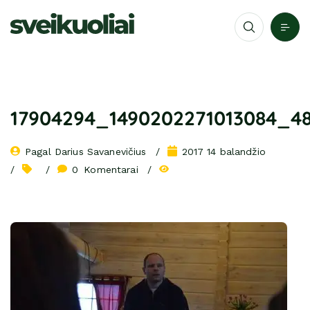
17904294_1490202271013084_4
Pagal 
Darius Savanevičius
2017 14 balandžio
0
 Komentarai