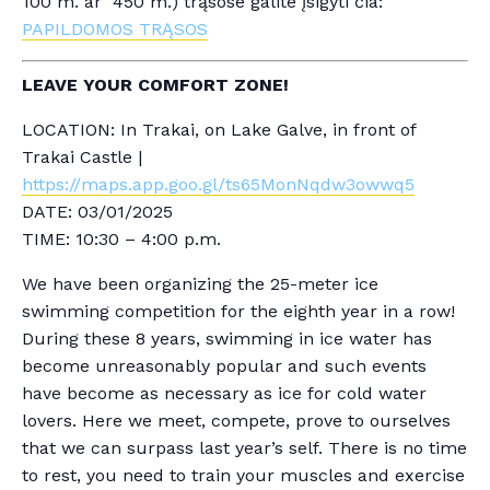
100 m. ar 450 m.) trąsose galite įsigyti čia:
PAPILDOMOS TRĄSOS
LEAVE YOUR COMFORT ZONE!
LOCATION: In Trakai, on Lake Galve, in front of
Trakai Castle |
https://maps.app.goo.gl/ts65MonNqdw3owwq5
DATE: 03/01/2025
TIME: 10:30 – 4:00 p.m.
We have been organizing the 25-meter ice
swimming competition for the eighth year in a row!
During these 8 years, swimming in ice water has
become unreasonably popular and such events
have become as necessary as ice for cold water
lovers. Here we meet, compete, prove to ourselves
that we can surpass last year’s self. There is no time
to rest, you need to train your muscles and exercise