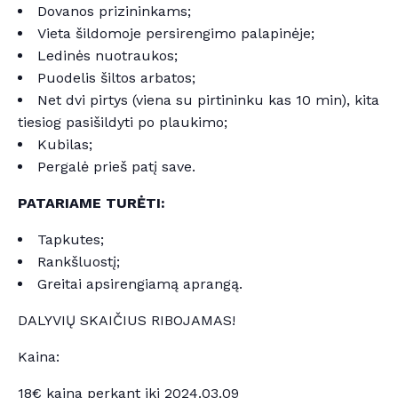
Dovanos prizininkams;
Vieta šildomoje persirengimo palapinėje;
Ledinės nuotraukos;
Puodelis šiltos arbatos;
Net dvi pirtys (viena su pirtininku kas 10 min), kita
tiesiog pasišildyti po plaukimo;
Kubilas;
Pergalė prieš patį save.
PATARIAME TURĖTI:
Tapkutes;
Rankšluostį;
Greitai apsirengiamą aprangą.
DALYVIŲ SKAIČIUS RIBOJAMAS!
Kaina:
18€ kaina perkant iki 2024.03.09