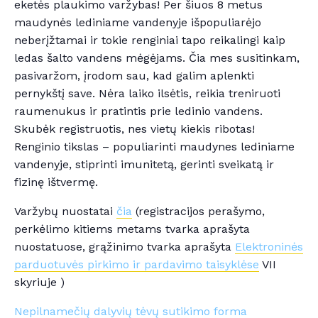
eketės plaukimo varžybas! Per šiuos 8 metus
maudynės lediniame vandenyje išpopuliarėjo
neberįžtamai ir tokie renginiai tapo reikalingi kaip
ledas šalto vandens mėgėjams. Čia mes susitinkam,
pasivaržom, įrodom sau, kad galim aplenkti
pernykštį save. Nėra laiko ilsėtis, reikia treniruoti
raumenukus ir pratintis prie ledinio vandens.
Skubėk registruotis, nes vietų kiekis ribotas!​
Renginio tikslas – populiarinti maudynes lediniame
vandenyje, stiprinti imunitetą, gerinti sveikatą ir
fizinę ištvermę.
Varžybų nuostatai
čia
(registracijos perašymo,
perkėlimo kitiems metams tvarka aprašyta
nuostatuose, grąžinimo tvarka aprašyta
Elektroninės
parduotuvės pirkimo ir pardavimo taisyklėse
VII
skyriuje )
Nepilnamečių dalyvių tėvų sutikimo forma