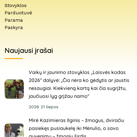
Stovyklos
Parduotuvė
Parama
Paskyra
Naujausi įrašai
Vaikų ir jaunimo stovyklos „Laisvės kodas
2026“ dalyvė: „Čia nėra ko gėdytis ar jaustis
nesaugiai. Kiekvieną kartą kai čia sugrįžtu,
jaučiuosi lyg grįžau namo“
2026 21 liepos
Mirė Kazimieras Ilginis – žmogus, dviračiu
pasiekęs pusiaukelę iki Mėnulio, o savo
gyvenimu – žmonių širdis.