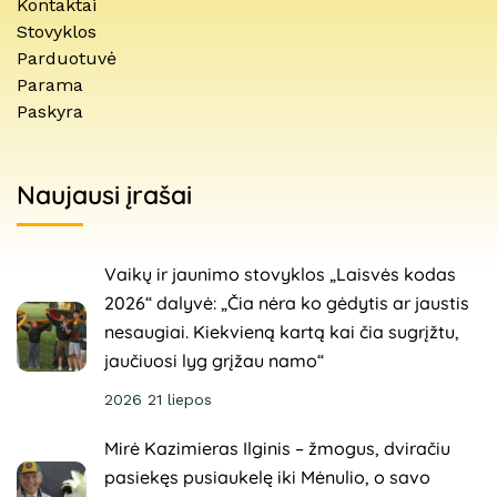
Kontaktai
Stovyklos
Parduotuvė
Parama
Paskyra
Naujausi įrašai
Vaikų ir jaunimo stovyklos „Laisvės kodas
2026“ dalyvė: „Čia nėra ko gėdytis ar jaustis
nesaugiai. Kiekvieną kartą kai čia sugrįžtu,
jaučiuosi lyg grįžau namo“
2026 21 liepos
Mirė Kazimieras Ilginis – žmogus, dviračiu
pasiekęs pusiaukelę iki Mėnulio, o savo