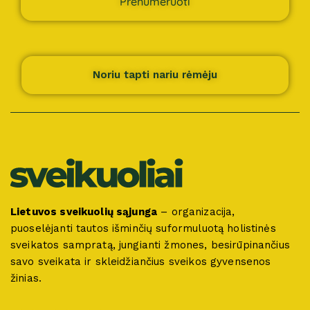
Prenumeruoti
Noriu tapti nariu rėmėju
Lietuvos sveikuolių sąjunga
– organizacija,
puoselėjanti tautos išminčių suformuluotą holistinės
sveikatos sampratą, jungianti žmones, besirūpinančius
savo sveikata ir skleidžiančius sveikos gyvensenos
žinias.