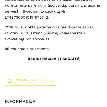
norėtumėte paremti mūsų veiklą, paramą prašome
pervesti į Swedbanko sąskaitą Nr.
LT497300010151973342.
2018 m. surinkta parama bus naudojama gausių,
remtinų ir vargstančių šeimų kelialapiams į
sveikatingumo stovyklas.
Iki malonaus susitikimo!
REGISTRACIJA Į PASKAITĄ
Pridėti Į Kalendorių
INFORMACIJA