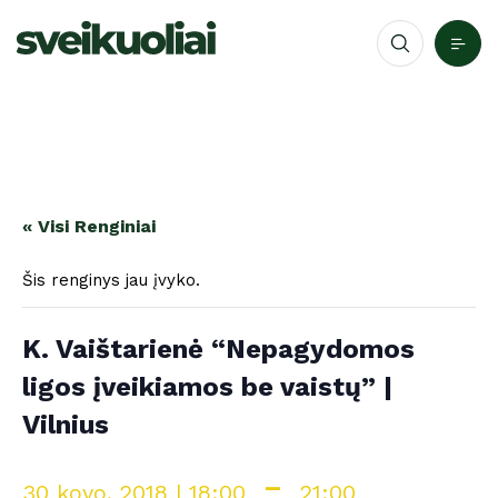
« Visi Renginiai
Šis renginys jau įvyko.
K. Vaištarienė “Nepagydomos
ligos įveikiamos be vaistų” |
Vilnius
-
30 kovo, 2018 | 18:00
21:00