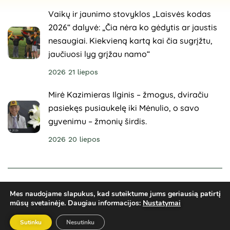
Vaikų ir jaunimo stovyklos „Laisvės kodas
2026“ dalyvė: „Čia nėra ko gėdytis ar jaustis
nesaugiai. Kiekvieną kartą kai čia sugrįžtu,
jaučiuosi lyg grįžau namo“
2026 21 liepos
Mirė Kazimieras Ilginis – žmogus, dviračiu
pasiekęs pusiaukelę iki Mėnulio, o savo
gyvenimu – žmonių širdis.
2026 20 liepos
© 2025 Sveikuoliai. Visos teisės saugomos. Svetainė
Mes naudojame slapukus, kad suteiktume jums geriausią patirtį
sukurta
ARCA4.lt
mūsų svetainėje.
Daugiau informacijos:
Nustatymai
Privatumo politika
El. parduotuvės taisyklės
Ginčų sprendimai
Sutinku
Nesutinku