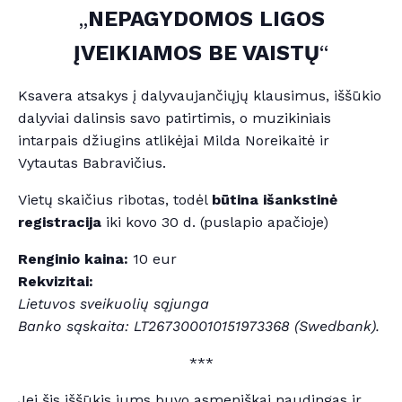
„
NEPAGYDOMOS LIGOS
ĮVEIKIAMOS BE VAISTŲ
“
Ksavera atsakys į dalyvaujančiųjų klausimus, iššūkio
dalyviai dalinsis savo patirtimis, o muzikiniais
intarpais džiugins atlikėjai Milda Noreikaitė ir
Vytautas Babravičius.
Vietų skaičius ribotas, todėl
būtina išankstinė
registracija
iki kovo 30 d. (puslapio apačioje)
Renginio kaina:
10 eur
Rekvizitai:
Lietuvos sveikuolių sąjunga
Banko sąskaita: LT267300010151973368 (Swedbank).
***
Jei šis iššūkis jums buvo asmeniškai naudingas ir