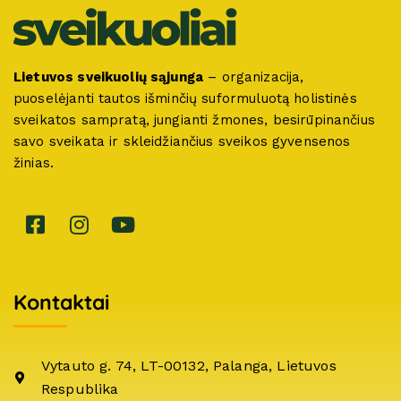
Lietuvos sveikuolių sąjunga
– organizacija,
puoselėjanti tautos išminčių suformuluotą holistinės
sveikatos sampratą, jungianti žmones, besirūpinančius
savo sveikata ir skleidžiančius sveikos gyvensenos
žinias.
Kontaktai
Vytauto g. 74, LT-00132, Palanga, Lietuvos
Respublika