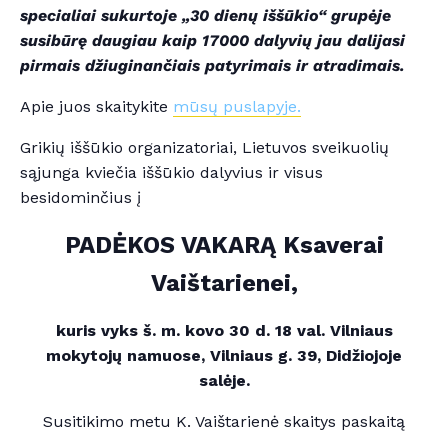
specialiai sukurtoje „30 dienų iššūkio“ grupėje
susibūrę daugiau kaip 17000 dalyvių jau dalijasi
pirmais džiuginančiais patyrimais ir atradimais.
Apie juos skaitykite
mūsų puslapyje.
Grikių iššūkio organizatoriai, Lietuvos sveikuolių
sąjunga kviečia iššūkio dalyvius ir visus
besidominčius į
PADĖKOS VAKARĄ Ksaverai
Vaištarienei,
kuris vyks š. m. kovo 30 d. 18 val. Vilniaus
mokytojų namuose, Vilniaus g. 39, Didžiojoje
salėje.
Susitikimo metu K. Vaištarienė skaitys paskaitą