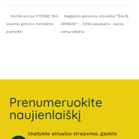
Konferencija VYDŪNO 150-
Regėjimo gerinimo stovykla “ŠALIN
osioms gimimo metinėms
AKINIUS!” – 2018 pavasaris- laisvų
paminėti
vietų nebėra
Prenumeruokite
naujienlaiškį
Skaitykite aktualius straipsnius, gaukite