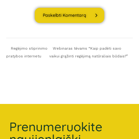
Paskelbti Komentarą
Regėjimo stiprinimo
Webinaras tėvams “Kaip padėti savo
pratybos internetu
vaikui grąžinti regėjimą natūraliais būdais?”
Prenumeruokite
naujienlaiškį