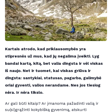
Kartais atrodo, kad priklausomybės yra
stipresnės už mus, kad jų negalima įveikti. Lyg
bandai kartą, kitą, bet valia dingsta ir vėl viskas
iš naujo. Net ir tuomet, kai viskas griūva ir
dingsta: santykiai, statusas, pagarba, galimybė
oriai gyventi, valios nerandame. Nes jos tiesiog
nėra. Ir nėra tikslo.
Ar gali būti kitaip? Ar įmanoma pažadinti valią ir
su(si)grąžinti kokybišką gyvenimą, atskurti