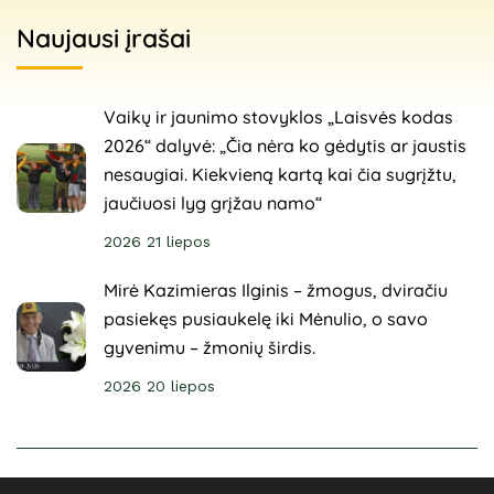
Naujausi įrašai
Vaikų ir jaunimo stovyklos „Laisvės kodas
2026“ dalyvė: „Čia nėra ko gėdytis ar jaustis
nesaugiai. Kiekvieną kartą kai čia sugrįžtu,
jaučiuosi lyg grįžau namo“
2026 21 liepos
Mirė Kazimieras Ilginis – žmogus, dviračiu
pasiekęs pusiaukelę iki Mėnulio, o savo
gyvenimu – žmonių širdis.
2026 20 liepos
© 2025 Sveikuoliai. Visos teisės saugomos. Svetainė