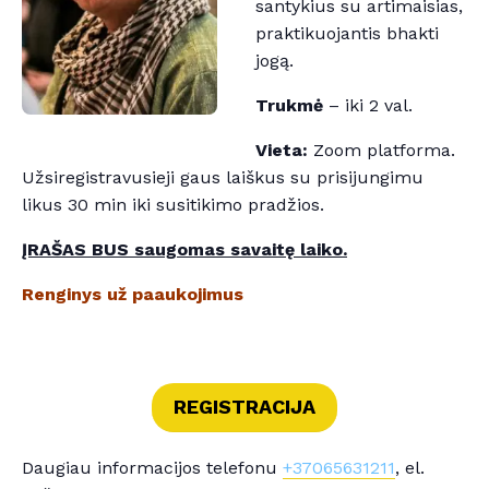
santykius su artimaisias,
praktikuojantis bhakti
jogą.
Trukmė
– iki 2 val.
Vieta:
Zoom platforma.
Užsiregistravusieji gaus laiškus su prisijungimu
likus 30 min iki susitikimo pradžios.
ĮRAŠAS BUS saugomas savaitę laiko.
Renginys už paaukojimus
REGISTRACIJA
Daugiau informacijos telefonu
+37065631211
, el.