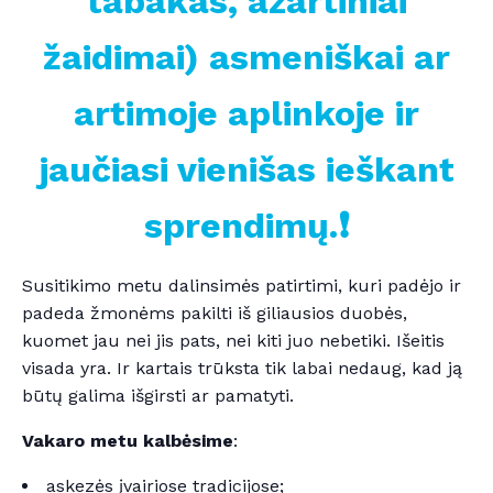
tabakas, azartiniai
žaidimai) asmeniškai ar
artimoje aplinkoje ir
jaučiasi vienišas ieškant
sprendimų.
❗️
Susitikimo metu dalinsimės patirtimi, kuri padėjo ir
padeda žmonėms pakilti iš giliausios duobės,
kuomet jau nei jis pats, nei kiti juo nebetiki. Išeitis
visada yra. Ir kartais trūksta tik labai nedaug, kad ją
būtų galima išgirsti ar pamatyti.
Vakaro metu kalbėsime
:
askezės įvairiose tradicijose;