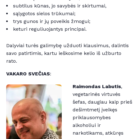
subtilus kūnas, jo savybės ir skirtumai,
sąlygotos sielos trūkumai;
trys gunos ir jų poveikis žmogui;
keturi reguliuojantys principai.
Dalyviai turės galimybę užduoti klausimus, dalintis
savo patirtimis, kartu ieškosime kelio iš užburto
rato.
VAKARO SVEČIAS
:
Raimondas Labutis
,
vegetarinės virtuvės
šefas, daugiau kaip prieš
dešimtmetį įveikęs
priklausomybes
alkoholiui ir
narkotikams, atkūręs