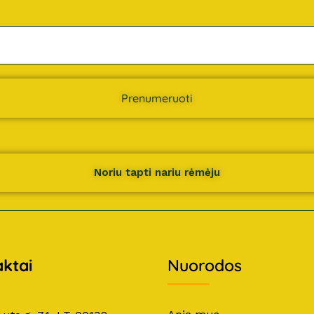
Prenumeruoti
Noriu tapti nariu rėmėju
ktai
Nuorodos