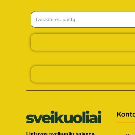
Konta
Lietuvos sveikuolių sąjunga
–