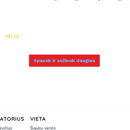
-
19:30
Spausk ir sužinok daugiau
ATORIUS
VIETA
evičius
Šiaulių verslo