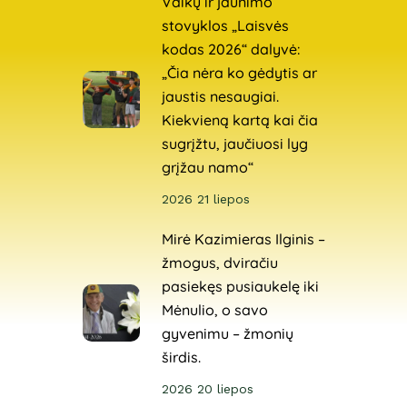
Vaikų ir jaunimo
stovyklos „Laisvės
kodas 2026“ dalyvė:
„Čia nėra ko gėdytis ar
jaustis nesaugiai.
Kiekvieną kartą kai čia
sugrįžtu, jaučiuosi lyg
grįžau namo“
2026 21 liepos
Mirė Kazimieras Ilginis –
žmogus, dviračiu
pasiekęs pusiaukelę iki
Mėnulio, o savo
gyvenimu – žmonių
širdis.
2026 20 liepos