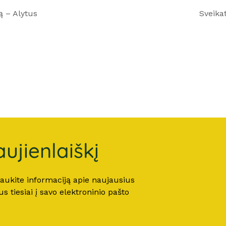
ą – Alytus
Sveika
ujienlaiškį
 gaukite informaciją apie naujausius
 tiesiai į savo elektroninio pašto