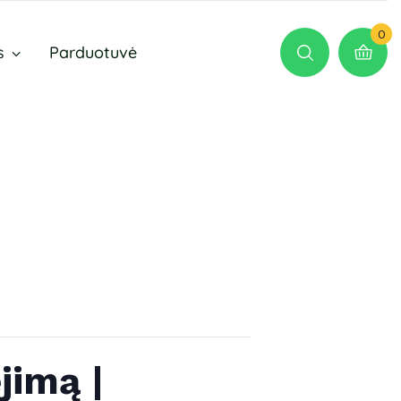
0
s
Parduotuvė
jimą |