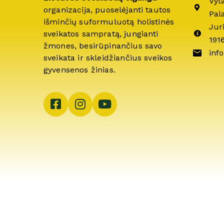
Vyt
organizacija, puoselėjanti tautos
Pal
išminčių suformuluotą holistinės
Jur
sveikatos sampratą, jungianti
191
žmones, besirūpinančius savo
info
sveikata ir skleidžiančius sveikos
gyvensenos žinias.