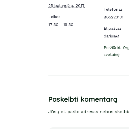
25 balandžio, 2017
Telefonas
Laikas:
865223131
17:30 - 19:30
El.paštas
darius@
Peržiūrėti Or
svetainę
Paskelbti komentarą
Jūsų el. pašto adresas nebus skelb