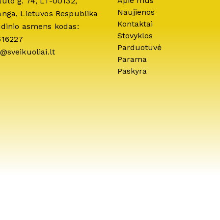
Apie mus
auto g. 74, LT-00132,
Naujienos
anga, Lietuvos Respublika
Kontaktai
idinio asmens kodas:
Stovyklos
616227
Parduotuvė
@sveikuoliai.lt
Parama
Paskyra