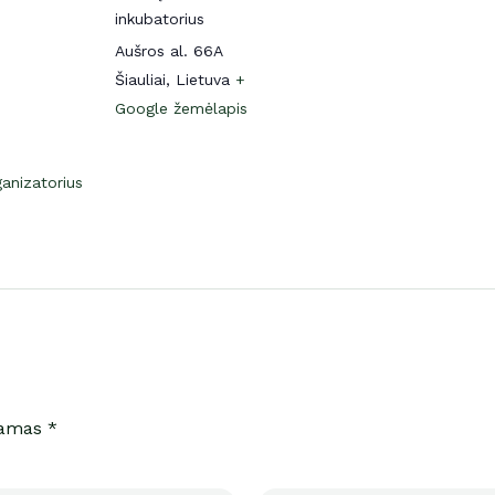
inkubatorius
Aušros al. 66A
Šiauliai
,
Lietuva
+
Google žemėlapis
ganizatorius
iamas *