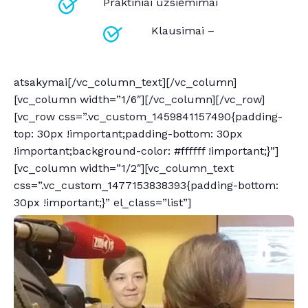
Praktiniai užsiėmimai
Klausimai –
atsakymai[/vc_column_text][/vc_column]
[vc_column width=”1/6″][/vc_column][/vc_row]
[vc_row css=”.vc_custom_1459841157490{padding-
top: 30px !important;padding-bottom: 30px
!important;background-color: #ffffff !important;}”]
[vc_column width=”1/2″][vc_column_text
css=”.vc_custom_1477153838393{padding-bottom:
30px !important;}” el_class=”list”]