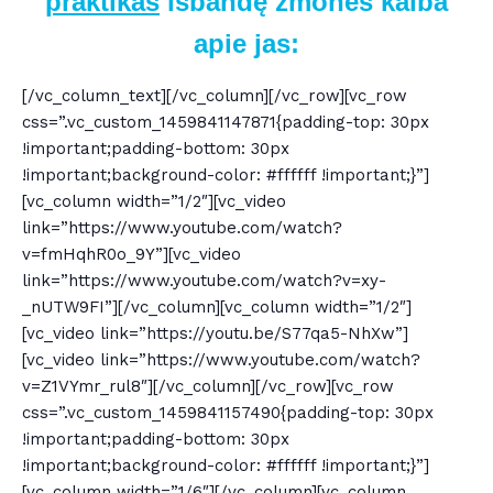
praktikas
išbandę žmonės kalba
apie jas:
[/vc_column_text][/vc_column][/vc_row][vc_row
css=”.vc_custom_1459841147871{padding-top: 30px
!important;padding-bottom: 30px
!important;background-color: #ffffff !important;}”]
[vc_column width=”1/2″][vc_video
link=”https://www.youtube.com/watch?
v=fmHqhR0o_9Y”][vc_video
link=”https://www.youtube.com/watch?v=xy-
_nUTW9FI”][/vc_column][vc_column width=”1/2″]
[vc_video link=”https://youtu.be/S77qa5-NhXw”]
[vc_video link=”https://www.youtube.com/watch?
v=Z1VYmr_rul8″][/vc_column][/vc_row][vc_row
css=”.vc_custom_1459841157490{padding-top: 30px
!important;padding-bottom: 30px
!important;background-color: #ffffff !important;}”]
[vc_column width=”1/6″][/vc_column][vc_column