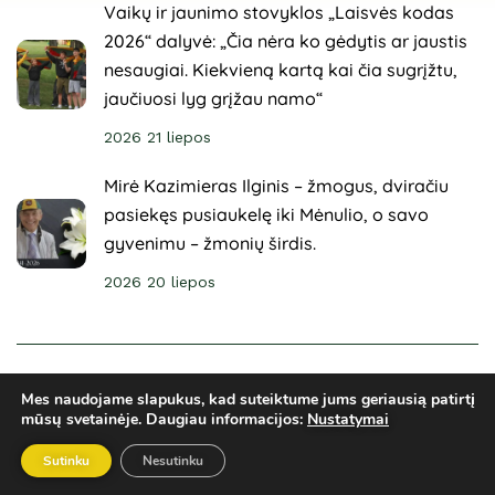
Vaikų ir jaunimo stovyklos „Laisvės kodas
2026“ dalyvė: „Čia nėra ko gėdytis ar jaustis
nesaugiai. Kiekvieną kartą kai čia sugrįžtu,
jaučiuosi lyg grįžau namo“
2026 21 liepos
Mirė Kazimieras Ilginis – žmogus, dviračiu
pasiekęs pusiaukelę iki Mėnulio, o savo
gyvenimu – žmonių širdis.
2026 20 liepos
© 2025 Sveikuoliai. Visos teisės saugomos. Svetainė
Mes naudojame slapukus, kad suteiktume jums geriausią patirtį
sukurta
ARCA4.lt
mūsų svetainėje.
Daugiau informacijos:
Nustatymai
Privatumo politika
El. parduotuvės taisyklės
Ginčų sprendimai
Sutinku
Nesutinku