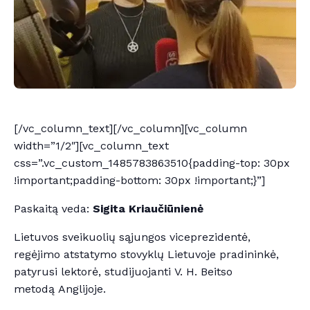
[/vc_column_text][/vc_column][vc_column
width=”1/2″][vc_column_text
css=”.vc_custom_1485783863510{padding-top: 30px
!important;padding-bottom: 30px !important;}”]
Paskaitą veda:
Sigita Kriaučiūnienė
Lietuvos sveikuolių sąjungos viceprezidentė,
regėjimo atstatymo stovyklų Lietuvoje pradininkė,
patyrusi lektorė, studijuojanti V. H. Beitso
metodą Anglijoje.