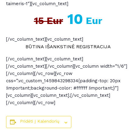
taimeris-1″][vc_column_text]
10
15 Eur
Eur
[/vc_column_text][vc_column_text]
BŪTINA IŠANKSTINĖ REGISTRACIJA
[/vc_column_text][vc_column_text]
[/vc_column_text][/vc_column][vc_column width=”1/6″]
[/vc_column][/vc_row][vc_row
css=”.vc_custom_1459843298334{padding-top: 20px
!important;background-color: #ffffff !important;}”]
[vc_column][vc_column_text].[/vc_column_text]
[/vc_column][/vc_row]
Pridėti Į Kalendorių