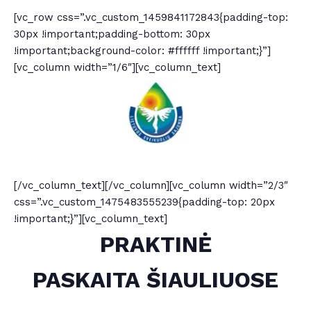
[vc_row css=”.vc_custom_1459841172843{padding-top:
30px !important;padding-bottom: 30px
!important;background-color: #ffffff !important;}”]
[vc_column width=”1/6″][vc_column_text]
[/vc_column_text][/vc_column][vc_column width=”2/3″
css=”.vc_custom_1475483555239{padding-top: 20px
!important;}”][vc_column_text]
PRAKTINĖ
PASKAITA ŠIAULIUOSE