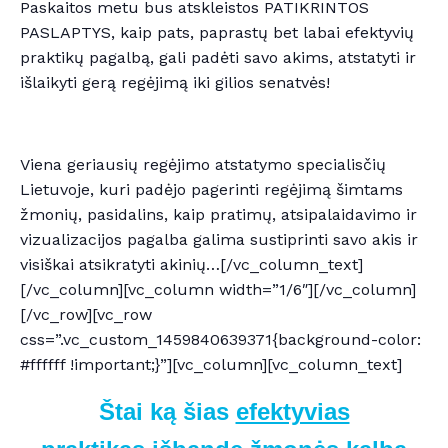
Paskaitos metu bus atskleistos PATIKRINTOS
PASLAPTYS, kaip pats, paprastų bet labai efektyvių
praktikų pagalbą, gali padėti savo akims, atstatyti ir
išlaikyti gerą regėjimą iki gilios senatvės!
Viena geriausių regėjimo atstatymo specialisčių
Lietuvoje, kuri padėjo pagerinti regėjimą šimtams
žmonių, pasidalins, kaip pratimų, atsipalaidavimo ir
vizualizacijos pagalba galima sustiprinti savo akis ir
visiškai atsikratyti akinių…[/vc_column_text]
[/vc_column][vc_column width=”1/6″][/vc_column]
[/vc_row][vc_row
css=”.vc_custom_1459840639371{background-color:
#ffffff !important;}”][vc_column][vc_column_text]
Štai ką šias
efektyvias