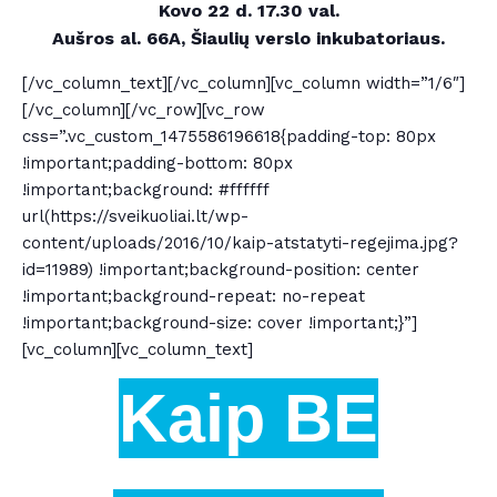
Kovo 22 d. 17.30 val.
Aušros al. 66A, Šiaulių verslo inkubatoriaus.
[/vc_column_text][/vc_column][vc_column width=”1/6″]
[/vc_column][/vc_row][vc_row
css=”.vc_custom_1475586196618{padding-top: 80px
!important;padding-bottom: 80px
!important;background: #ffffff
url(https://sveikuoliai.lt/wp-
content/uploads/2016/10/kaip-atstatyti-regejima.jpg?
id=11989) !important;background-position: center
!important;background-repeat: no-repeat
!important;background-size: cover !important;}”]
[vc_column][vc_column_text]
Kaip BE