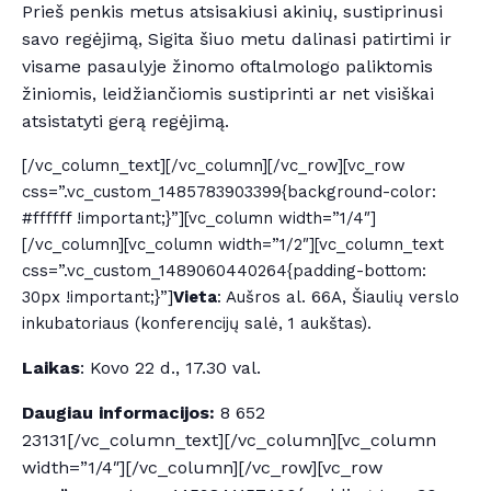
Prieš penkis metus atsisakiusi akinių, sustiprinusi
savo regėjimą, Sigita šiuo metu dalinasi patirtimi ir
visame pasaulyje žinomo oftalmologo paliktomis
žiniomis, leidžiančiomis sustiprinti ar net visiškai
atsistatyti gerą regėjimą.
[/vc_column_text][/vc_column][/vc_row][vc_row
css=”.vc_custom_1485783903399{background-color:
#ffffff !important;}”][vc_column width=”1/4″]
[/vc_column][vc_column width=”1/2″][vc_column_text
css=”.vc_custom_1489060440264{padding-bottom:
30px !important;}”]
Vieta
: Aušros al. 66A, Šiaulių verslo
inkubatoriaus (konferencijų salė, 1 aukštas).
Laikas
: Kovo 22 d., 17.30 val.
Daugiau informacijos:
8 652
23131[/vc_column_text][/vc_column][vc_column
width=”1/4″][/vc_column][/vc_row][vc_row