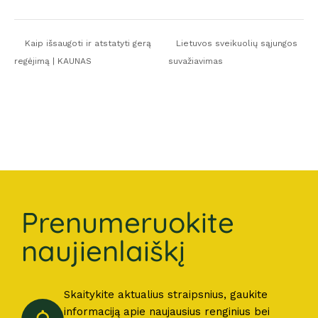
Kaip išsaugoti ir atstatyti gerą
Lietuvos sveikuolių sąjungos
regėjimą | KAUNAS
suvažiavimas
Prenumeruokite
naujienlaiškį
Skaitykite aktualius straipsnius, gaukite
informaciją apie naujausius renginius bei