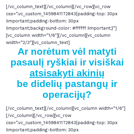
[/vc_column_text][/vc_column][/vc_row][vc_row
css=”.vc_custom_1459841172843{padding-top: 30px
!important;padding-bottom: 30px
!important;background-color: #ffffff !important;}”]
[vc_column width=”1/6″][/vc_column][vc_column
width=”2/3″][vc_column_text]
Ar norėtum vėl matyti
pasaulį ryškiai
ir visiškai
atsisakyti akinių
be
didelių pastangų ir
operacijų?
[/vc_column_text][/vc_column][vc_column width=”1/6″]
[/vc_column][/vc_row][vc_row
css=”.vc_custom_1459841172843{padding-top: 30px
!important;padding-bottom: 30px