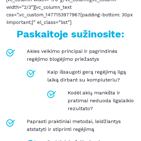
width=”2/3″][vc_column_text
css=”.vc_custom_1477153977967{padding-bottom: 30px
!important;}” el_class=”list”]
Paskaitoje sužinosite:
Akies veikimo principai ir pagrindinės
regėjimo blogėjimo priežastys
Kaip išsaugoti gerą regėjimą ilgą
laiką dirbant su kompiuteriu?
Kodėl akių mankšta ir
pratimai neduoda ilgalaikio
rezultato?
Paprasti praktiniai metodai, leidžiantys
atstatyti ir stiprinti regėjimą