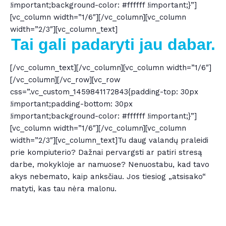
!important;background-color: #ffffff !important;}”]
[vc_column width=”1/6″][/vc_column][vc_column
width=”2/3″][vc_column_text]
Tai gali padaryti jau dabar.
[/vc_column_text][/vc_column][vc_column width=”1/6″]
[/vc_column][/vc_row][vc_row
css=”.vc_custom_1459841172843{padding-top: 30px
!important;padding-bottom: 30px
!important;background-color: #ffffff !important;}”]
[vc_column width=”1/6″][/vc_column][vc_column
width=”2/3″][vc_column_text]Tu daug valandų praleidi
prie kompiuterio? Dažnai pervargsti ar patiri stresą
darbe, mokykloje ar namuose? Nenuostabu, kad tavo
akys nebemato, kaip anksčiau. Jos tiesiog „atsisako“
matyti, kas tau nėra malonu.