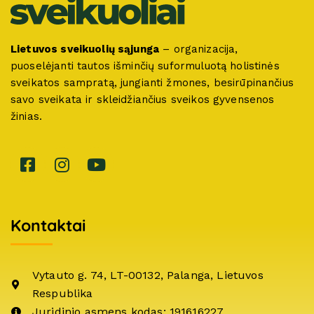
Lietuvos sveikuolių sąjunga
– organizacija,
puoselėjanti tautos išminčių suformuluotą holistinės
sveikatos sampratą, jungianti žmones, besirūpinančius
savo sveikata ir skleidžiančius sveikos gyvensenos
žinias.
Kontaktai
Vytauto g. 74, LT-00132, Palanga, Lietuvos
Respublika
Juridinio asmens kodas: 191616227