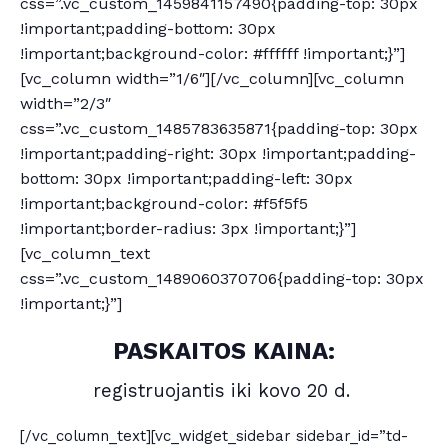
css=”.vc_custom_1459841157490{padding-top: 30px
!important;padding-bottom: 30px
!important;background-color: #ffffff !important;}”]
[vc_column width=”1/6″][/vc_column][vc_column
width=”2/3″
css=”.vc_custom_1485783635871{padding-top: 30px
!important;padding-right: 30px !important;padding-
bottom: 30px !important;padding-left: 30px
!important;background-color: #f5f5f5
!important;border-radius: 3px !important;}”]
[vc_column_text
css=”.vc_custom_1489060370706{padding-top: 30px
!important;}”]
PASKAITOS KAINA:
registruojantis iki kovo 20 d.
[/vc_column_text][vc_widget_sidebar sidebar_id=”td-