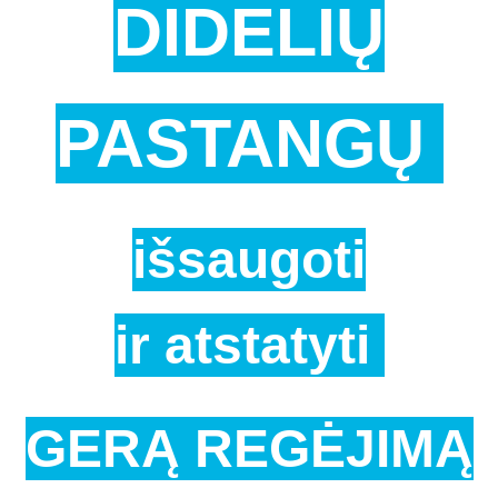
DIDELIŲ
PASTANGŲ
išsaugoti
ir
atstatyti
GERĄ REGĖJIMĄ