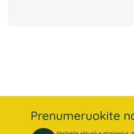
Prenumeruokite na
Skaitykite aktualius straipsnius,