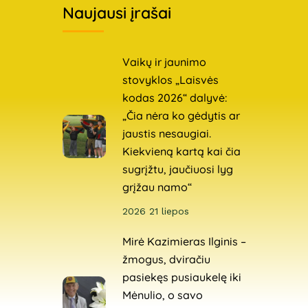
Naujausi įrašai
Vaikų ir jaunimo
stovyklos „Laisvės
kodas 2026“ dalyvė:
„Čia nėra ko gėdytis ar
jaustis nesaugiai.
Kiekvieną kartą kai čia
sugrįžtu, jaučiuosi lyg
grįžau namo“
2026 21 liepos
Mirė Kazimieras Ilginis –
žmogus, dviračiu
pasiekęs pusiaukelę iki
Mėnulio, o savo