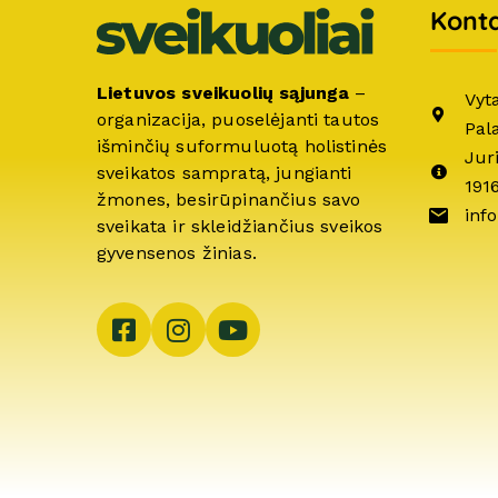
Konta
Lietuvos sveikuolių sąjunga
–
Vyt
organizacija, puoselėjanti tautos
Pal
išminčių suformuluotą holistinės
Jur
sveikatos sampratą, jungianti
191
žmones, besirūpinančius savo
info
sveikata ir skleidžiančius sveikos
gyvensenos žinias.