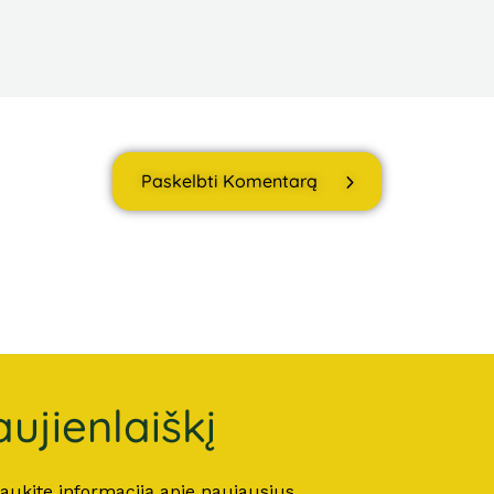
Paskelbti Komentarą
ujienlaiškį
 gaukite informaciją apie naujausius