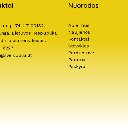
ktai
Nuorodos
Apie mus
auto g. 74, LT-00132,
Naujienos
anga, Lietuvos Respublika
Kontaktai
idinio asmens kodas:
Stovyklos
616227
Parduotuvė
@sveikuoliai.lt
Parama
Paskyra