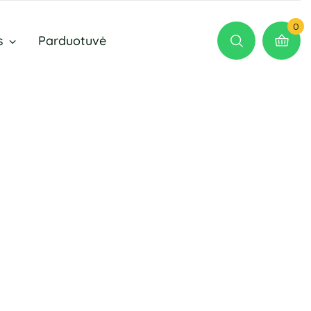
0
s
Parduotuvė