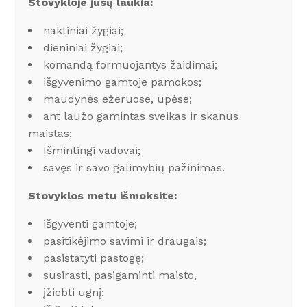
Stovykloje jūsų laukia:
naktiniai žygiai;
dieniniai žygiai;
komandą formuojantys žaidimai;
išgyvenimo gamtoje pamokos;
maudynės ežeruose, upėse;
ant laužo gamintas sveikas ir skanus
maistas;
Išmintingi vadovai;
savęs ir savo galimybių pažinimas.
Stovyklos metu išmoksite:
išgyventi gamtoje;
pasitikėjimo savimi ir draugais;
pasistatyti pastogę;
susirasti, pasigaminti maisto,
įžiebti ugnį;