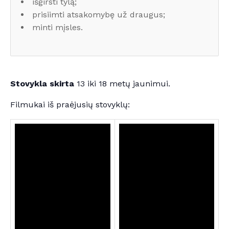
išgirsti tylą;
prisiimti atsakomybę už draugus;
minti mįsles.
Stovykla skirta
13 iki 18 metų jaunimui.
Filmukai iš praėjusių stovyklų: