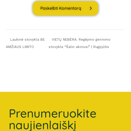
Paskelbti Komentarą
Laukinė stovykla BE
VIETŲ NEBĖRA. Regėjimo gerinimo
AMŽIAUS LIMITO
stovykla “Šalin akinius!” | Rugpjūtis
Prenumeruokite
naujienlaiškį