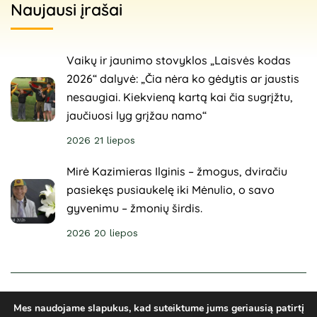
Naujausi įrašai
Vaikų ir jaunimo stovyklos „Laisvės kodas
2026“ dalyvė: „Čia nėra ko gėdytis ar jaustis
nesaugiai. Kiekvieną kartą kai čia sugrįžtu,
jaučiuosi lyg grįžau namo“
2026 21 liepos
Mirė Kazimieras Ilginis – žmogus, dviračiu
pasiekęs pusiaukelę iki Mėnulio, o savo
gyvenimu – žmonių širdis.
2026 20 liepos
© 2025 Sveikuoliai. Visos teisės saugomos. Svetainė
Mes naudojame slapukus, kad suteiktume jums geriausią patirtį