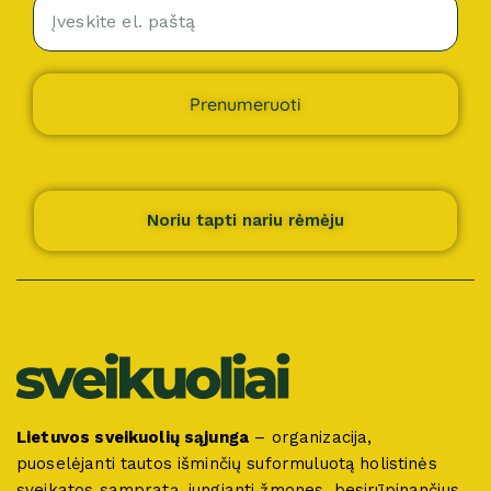
Prenumeruoti
Noriu tapti nariu rėmėju
Lietuvos sveikuolių sąjunga
– organizacija,
puoselėjanti tautos išminčių suformuluotą holistinės
sveikatos sampratą, jungianti žmones, besirūpinančius