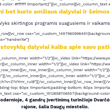
color: #ffffff !important;}”][vc_column][vc_column_text 
i bet kurio amžiaus dalyviai ir šeimos
Vyks skirtingos programis suagusiems ir vaikams
row][vc_row css=”.vc_custom_1497960996491{background-co
ss=”handwrite”]
 stovyklų dalyviai kalba apie savo patir
c_column_inner width=”1/2″][vc_video link=”https://www.
[vc_column_inner width=”1/2″][vc_video link=”https://
row_inner][vc_row_inner][vc_column_inner width=”1/2″][
”][/vc_column_inner][vc_column_inner width=”1/2″][vc_v
ch?v=Z1VYmr_rul8″][/vc_column_inner][/vc_row_inner][/
ing-top: 60px !important;padding-bottom: 60px !importan
n_text css=”.vc_custom_1512658706557{background-color: #
modernioje, 4 gandrų įvertinimą turinčioje Dvar
rajone, šalia Daugų miestelio.