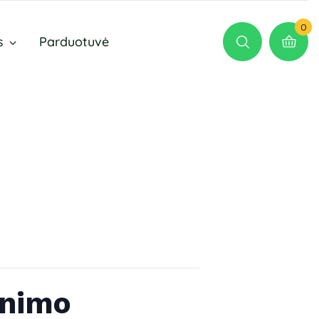
0
s
Parduotuvė
inimo