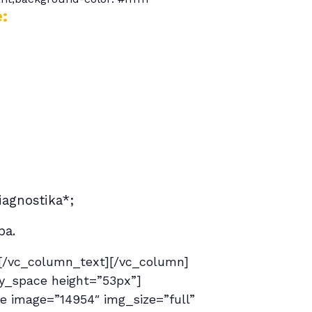
:
agnostika*;
ba.
[/vc_column_text][/vc_column]
y_space height=”53px”]
ge image=”14954″ img_size=”full”