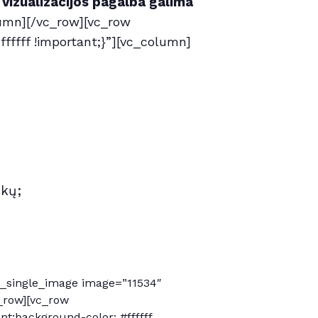
 vizualizacijos pagalba galima
umn][/vc_row][vc_row
ffff !important;}”][vc_column]
ikų;
c_single_image image=”11534″
_row][vc_row
t;background-color: #ffffff