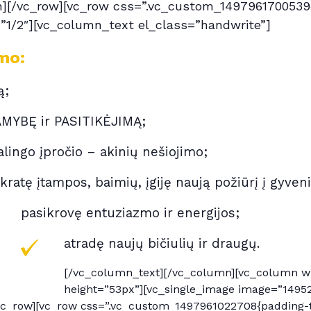
][/vc_row][vc_row css=”.vc_custom_1497961700539{
=”1/2″][vc_column_text el_class=”handwrite”]
mo:
ą;
AMYBĘ ir PASITIKĖJIMĄ;
alingo įpročio – akinių nešiojimo;
ikratę įtampos, baimių, įgiję naują požiūrį į gyven
pasikrovę entuziazmo ir energijos;
atradę naujų bičiulių ir draugų.
[/vc_column_text][/vc_column][vc_column w
height=”53px”][vc_single_image image=”14952
vc_row][vc_row css=”.vc_custom_1497961022708{padding-t