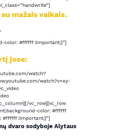
el_class=”handwrite”]
 su mažais vaikais.
.
lor: #ffffff !important;}”]
tį jose:
youtube.com/watch?
www.youtube.com/watch?v=xy-
vc_video
ideo
vc_column][/vc_row][vc_row
t;background-color: #ffffff
ffffff !important;}”]
čėnų dvaro sodyboje Alytaus