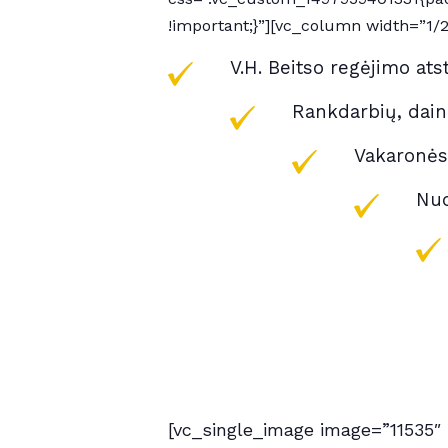
!important;}”][vc_column width=”1/
V.H. Beitso regėjimo at
Rankdarbių, dai
Vakaronės,
Nuo
[vc_single_image image=”11535″ 