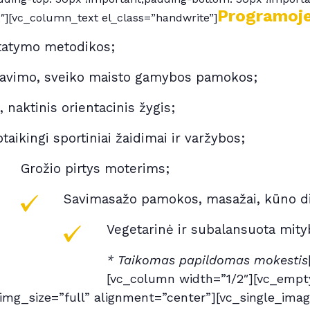
Programoje
2″][vc_column_text el_class=”handwrite”]
statymo metodikos;
navimo, sveiko maisto gamybos pamokos;
 naktinis orientacinis žygis;
taikingi sportiniai žaidimai ir varžybos;
Grožio pirtys moterims;
Savimasažo pamokos, masažai, kūno di
Vegetarinė ir subalansuota mity
* Taikomas papildomas mokestis
[vc_column width=”1/2″][vc_empt
img_size=”full” alignment=”center”][vc_single_ima