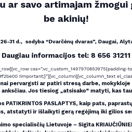
u ar savo artimajam žmogui 
be akinių!
 26-31 d., sodyba “Dvarčėnų dvaras”, Daugai, Alyta
Daugiau informacijos tel: 8 656 31211
_row][vc_row css=”.vc_custom_1497970653975{padding-top
f2be00 !important;}”][vc_column][vc_column_text el_class
žnai pervargsti ar patiri stresą darbe, mokyklo
anksčiau. Jos tiesiog „atsisako“ matyti, kas ta
os PATIKRINTOS PASLAPTYS, kaip pats, paprastų 
, atstatyti ir išlaikyti gerą regėjimą iki gilios s
nimo specialisčių Lietuvoje – Sigita KRIAUČIŪNIE