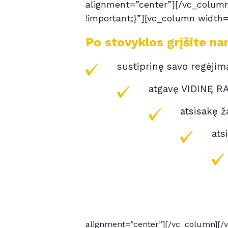
alignment=”center”][/vc_column
!important;}”][vc_column width
Po stovyklos grįšite na
sustiprinę savo regėjim
atgavę VIDINĘ R
atsisakę ž
ats
alignment=”center”][/vc_column][/