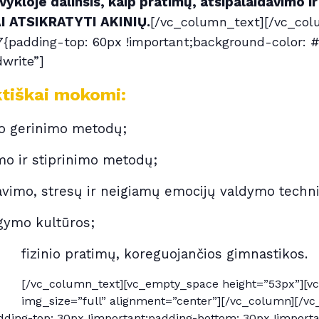
kloje dalinsis, kaip pratimų, atsipalaidavimo ir
KAI ATSIKRATYTI AKINIŲ.
[/vc_column_text][/vc_col
padding-top: 60px !important;background-color: #ff
write”]
ktiškai mokomi:
mo gerinimo metodų;
mo ir stiprinimo metodų;
avimo, stresų ir neigiamų emocijų valdymo techn
gymo kultūros;
fizinio pratimų, koreguojančios gimnastikos.
[/vc_column_text][vc_empty_space height=”53px”][v
img_size=”full” alignment=”center”][/vc_column][/vc
ing-top: 30px !important;padding-bottom: 30px !importan