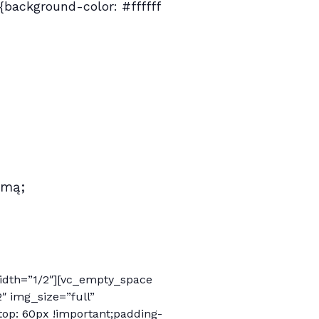
background-color: #ffffff
imą;
idth=”1/2″][vc_empty_space
″ img_size=”full”
op: 60px !important;padding-