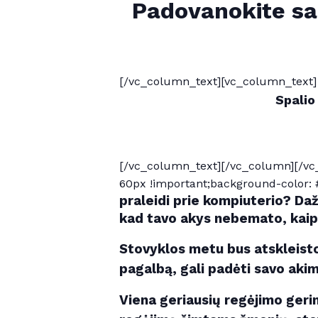
Padovanokite sa
[/vc_column_text][vc_column_text]
Spalio
[/vc_column_text][/vc_column][/vc
60px !important;background-color: #
praleidi prie kompiuterio? Da
kad tavo akys nebemato, kaip 
Stovyklos metu bus atskleist
pagalbą, gali padėti savo akims
Viena geriausių regėjimo geri