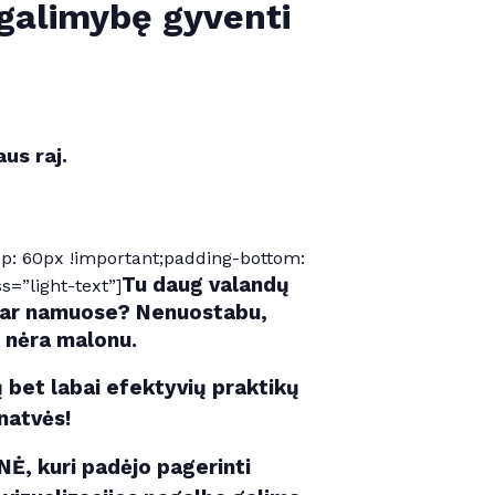
galimybę gyventi
us raj.
: 60px !important;padding-bottom:
Tu daug valandų
=”light-text”]
je ar namuose? Nenuostabu,
u nėra malonu.
bet labai efektyvių praktikų
enatvės!
NĖ, kuri padėjo pagerinti