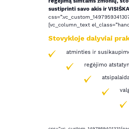
regėjimą šimtams žmonių, stovy
sustiprinti savo akis ir VISIŠ
css=”.vc_custom_1497959341307{
[vc_column_text el_class=”hand
Stovykloje dalyviai pra
atminties ir susikaupi
regėjimo atstaty
atsipalaid
val
css=”.vc_custom_1497959401331{padd