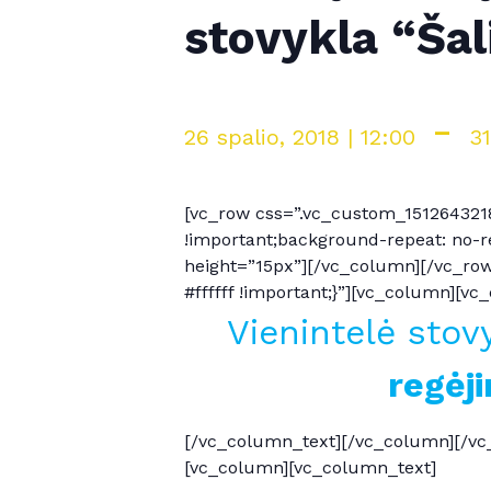
stovykla “Ša
-
26 spalio, 2018 | 12:00
31
[vc_row css=”.vc_custom_1512643218
!important;background-repeat: no-r
height=”15px”][/vc_column][/vc_ro
#ffffff !important;}”][vc_column][v
Vienintelė stov
regėj
[/vc_column_text][/vc_column][/vc_
[vc_column][vc_column_text]