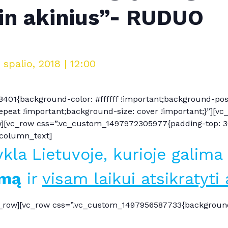
lin akinius”- RUDUO
 spalio, 2018 | 12:00
401{background-color: #ffffff !important;background-posi
epeat !important;background-size: cover !important;}”][
w][vc_row css=”.vc_custom_1497972305977{padding-top: 3
c_column_text]
ykla Lietuvoje, kurioje galima
imą
ir
visam laikui atsikratyti 
row][vc_row css=”.vc_custom_1497956587733{background-co