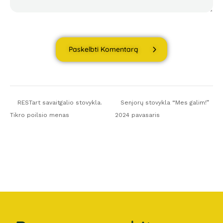
Paskelbti Komentarą
RESTart savaitgalio stovykla.
Senjorų stovykla “Mes galim!”
Tikro poilsio menas
2024 pavasaris