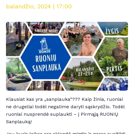
balandžio, 2024 | 17:00
Klausiat kas yra „sanplauka“??? Kaip žinia, ruoniai
ne drugeliai todėl negalime daryti sąskrydžio. Todėl
ruoniai nusprendė suplaukti – į Pirmąją RUONIŲ
Sanplauką!
Jau kuris laikas ore sklandė mintis ir noras susitikti,