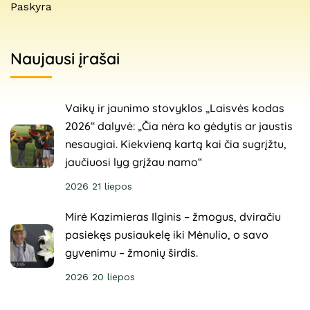
Paskyra
Naujausi įrašai
Vaikų ir jaunimo stovyklos „Laisvės kodas
2026“ dalyvė: „Čia nėra ko gėdytis ar jaustis
nesaugiai. Kiekvieną kartą kai čia sugrįžtu,
jaučiuosi lyg grįžau namo“
2026 21 liepos
Mirė Kazimieras Ilginis – žmogus, dviračiu
pasiekęs pusiaukelę iki Mėnulio, o savo
gyvenimu – žmonių širdis.
2026 20 liepos