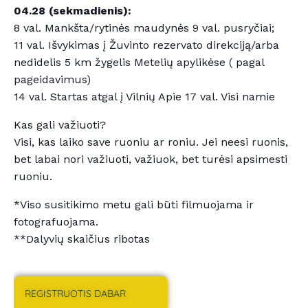
04.28 (sekmadienis):
8 val. Mankšta/rytinės maudynės 9 val. pusryčiai;
11 val. Išvykimas į Žuvinto rezervato direkciją/arba
nedidelis 5 km žygelis Metelių apylikėse ( pagal
pageidavimus)
14 val. Startas atgal į Vilnių Apie 17 val. Visi namie
Kas gali važiuoti?
Visi, kas laiko save ruoniu ar roniu. Jei neesi ruonis,
bet labai nori važiuoti, važiuok, bet turėsi apsimesti
ruoniu.
*Viso susitikimo metu gali būti filmuojama ir
fotografuojama.
**Dalyvių skaičius ribotas
REGISTRUOTIS DABAR