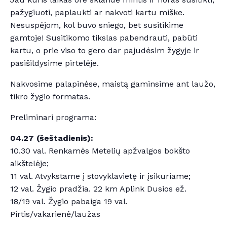
pažygiuoti, paplaukti ar nakvoti kartu miške.
Nesuspėjom, kol buvo sniego, bet susitikime
gamtoje! Susitikomo tikslas pabendrauti, pabūti
kartu, o prie viso to gero dar pajudėsim žygyje ir
pasišildysime pirtelėje.
Nakvosime palapinėse, maistą gaminsime ant laužo,
tikro žygio formatas.
Preliminari programa:
04.27 (šeštadienis):
10.30 val. Renkamės Metelių apžvalgos bokšto
aikštelėje;
11 val. Atvykstame į stovyklavietę ir įsikuriame;
12 val. Žygio pradžia. 22 km Aplink Dusios ež.
18/19 val. Žygio pabaiga 19 val.
Pirtis/vakarienė/laužas