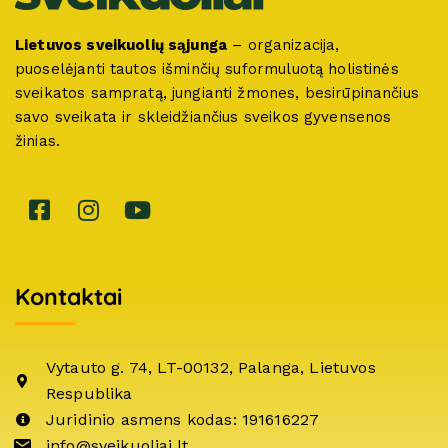
Lietuvos sveikuolių sąjunga
– organizacija,
puoselėjanti tautos išminčių suformuluotą holistinės
sveikatos sampratą, jungianti žmones, besirūpinančius
savo sveikata ir skleidžiančius sveikos gyvensenos
žinias.
Kontaktai
Vytauto g. 74, LT-00132, Palanga, Lietuvos
Respublika
Juridinio asmens kodas: 191616227
info@sveikuoliai.lt