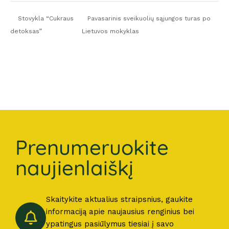
Stovykla “Cukraus
Pavasarinis sveikuolių sąjungos turas po
detoksas”
Lietuvos mokyklas
Prenumeruokite
naujienlaiškį
Skaitykite aktualius straipsnius, gaukite
informaciją apie naujausius renginius bei
ypatingus pasiūlymus tiesiai į savo