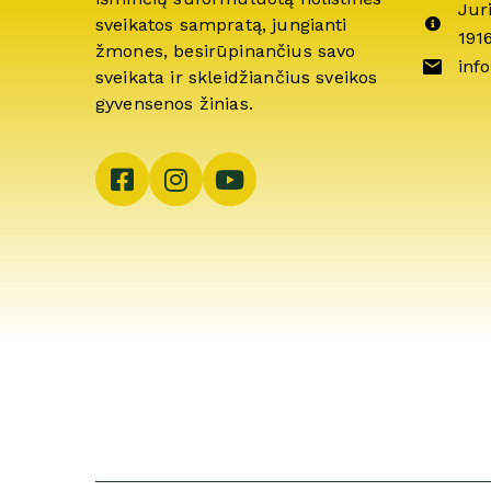
Jur
sveikatos sampratą, jungianti
191
žmones, besirūpinančius savo
info
sveikata ir skleidžiančius sveikos
gyvensenos žinias.