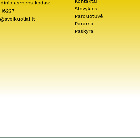
Kontaktai
idinio asmens kodas:
Stovyklos
616227
Parduotuvė
@sveikuoliai.lt
Parama
Paskyra