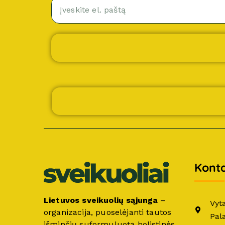
Konta
Lietuvos sveikuolių sąjunga
–
Vyt
organizacija, puoselėjanti tautos
Pal
išminčių suformuluotą holistinės