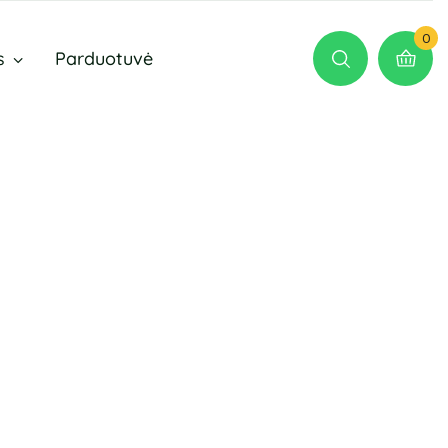
0
s
Parduotuvė