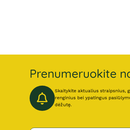
Prenumeruokite na
Skaitykite aktualius straipsnius,
renginius bei ypatingus pasiūlymus
dėžutę.