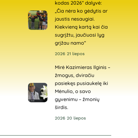
kodas 2026“ dalyvė:
„Čia nėra ko gėdytis ar
jaustis nesaugiai.
Kiekvieną kartą kai čia
sugrįžtu, jaučiuosi lyg
grįžau namo“
2026 21 liepos
Mirė Kazimieras Ilginis –
žmogus, dviračiu
pasiekęs pusiaukelę iki
Mėnulio, o savo
gyvenimu – žmonių
širdis.
2026 20 liepos