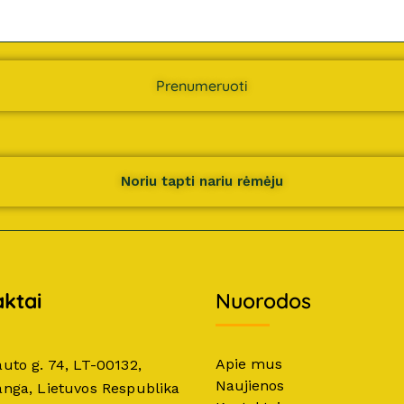
Prenumeruoti
Noriu tapti nariu rėmėju
ktai
Nuorodos
Apie mus
auto g. 74, LT-00132,
Naujienos
anga, Lietuvos Respublika