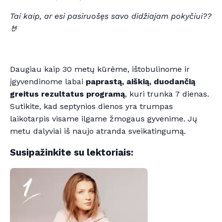
Tai kaip, ar esi pasiruošęs savo didžiajam pokyčiui??
🤘
Daugiau kaip 30 metų kūrėme, ištobulinome ir
įgyvendinome labai
paprastą, aiškią, duodančią
greitus rezultatus programą
, kuri trunka 7 dienas.
Sutikite, kad septynios dienos yra trumpas
laikotarpis visame ilgame žmogaus gyvenime. Jų
metu dalyviai iš naujo atranda sveikatingumą.
Susipažinkite su lektoriais: