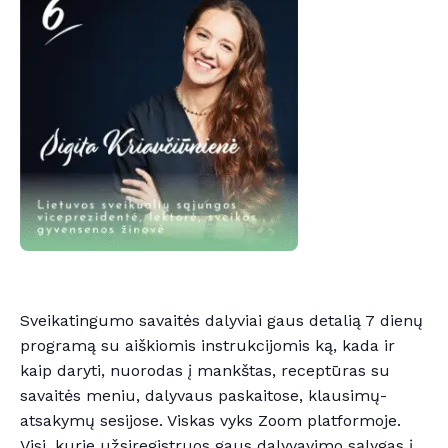
Sveikatingumo savaitės dalyviai gaus detalią 7 dienų
programą su aiškiomis instrukcijomis ką, kada ir
kaip daryti, nuorodas į mankštas, receptūras su
savaitės meniu, dalyvaus paskaitose, klausimų-
atsakymų sesijose. Viskas vyks Zoom platformoje.
Visi, kurie užsiregistruos gaus dalyvavimo sąlygas į