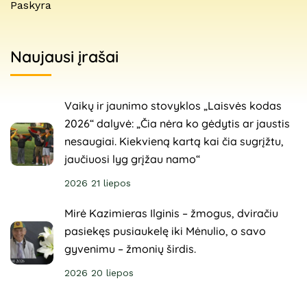
Paskyra
Naujausi įrašai
Vaikų ir jaunimo stovyklos „Laisvės kodas
2026“ dalyvė: „Čia nėra ko gėdytis ar jaustis
nesaugiai. Kiekvieną kartą kai čia sugrįžtu,
jaučiuosi lyg grįžau namo“
2026 21 liepos
Mirė Kazimieras Ilginis – žmogus, dviračiu
pasiekęs pusiaukelę iki Mėnulio, o savo
gyvenimu – žmonių širdis.
2026 20 liepos