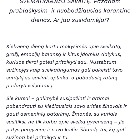
SVEIKATINGUMO SAVAITĘ. Pažadam
prablaškysim ir nuobodžiausias karantino
dienas.
Ar jau susidomėjai?
Kiekvieną dieną kartu mokysimės apie sveikatą,
grožį, emocijų balansą ir kitus įdomius dalykus,
kuriuos tikrai galėsi pritaikyti sau. Nustebtum
sužinojęs kaip sveikatingumas gali pakeisti tavo
santykį su savimi, aplinka, o pabodusią rutiną
padaryti vėl įdomią.
Šie kursai – galimybė susipažinti ir artimai
pabendrauti su kiečiausiais savo srities žinovais ir
gauti asmeninių patarimų. Žmonės, su kuriais
susitiksi, ne tik kalba apie sveiką gyvenseną – jie
patys pergyvenę ir savo kailiu išbandę tai, ką gali
sužinoti bei pritaikyti ir tu.