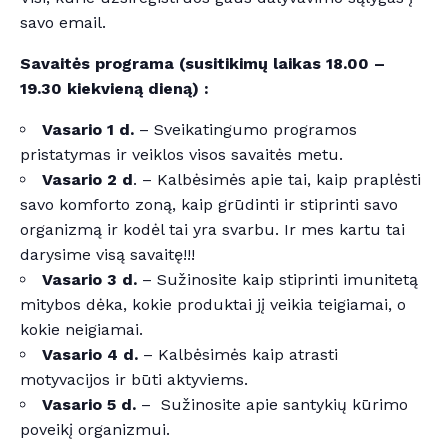
savo email.
Savaitės programa (susitikimų laikas 18.00 –
19.30 kiekvieną dieną) :
Vasario 1 d.
– Sveikatingumo programos
pristatymas ir veiklos visos savaitės metu.
Vasario 2 d
. – Kalbėsimės apie tai, kaip praplėsti
savo komforto zoną, kaip grūdinti ir stiprinti savo
organizmą ir kodėl tai yra svarbu. Ir mes kartu tai
darysime visą savaitę!!!
Vasario 3 d.
– Sužinosite kaip stiprinti imunitetą
mitybos dėka, kokie produktai jį veikia teigiamai, o
kokie neigiamai.
Vasario 4 d.
– Kalbėsimės kaip atrasti
motyvacijos ir būti aktyviems.
Vasario 5 d.
– Sužinosite apie santykių kūrimo
poveikį organizmui.