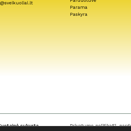
Parduotuvė
@sveikuoliai.lt
Parama
Paskyra
Svetainė sukurta
Privatumo politika
El. pard