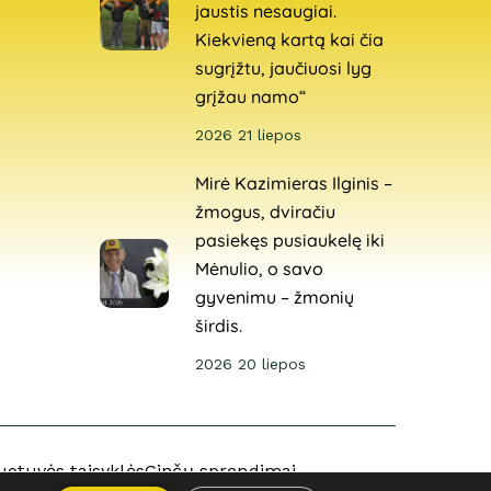
jaustis nesaugiai.
Kiekvieną kartą kai čia
sugrįžtu, jaučiuosi lyg
grįžau namo“
2026 21 liepos
Mirė Kazimieras Ilginis –
žmogus, dviračiu
pasiekęs pusiaukelę iki
Mėnulio, o savo
gyvenimu – žmonių
širdis.
2026 20 liepos
uotuvės taisyklės
Ginčų sprendimai