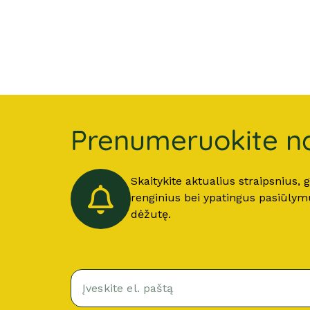
Prenumeruokite na
Skaitykite aktualius straipsnius,
renginius bei ypatingus pasiūlymus
dėžutę.