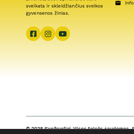
info
sveikata ir skleidžiančius sveikos
gyvensenos žinias.
© 2025 Sveikuoliai. Visos teisės saugomos. 