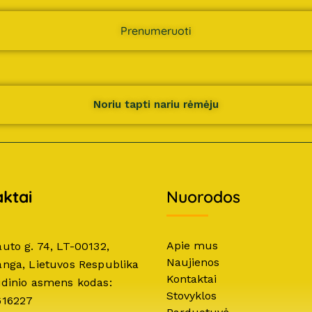
Prenumeruoti
Noriu tapti nariu rėmėju
ktai
Nuorodos
Apie mus
auto g. 74, LT-00132,
Naujienos
anga, Lietuvos Respublika
Kontaktai
idinio asmens kodas:
Stovyklos
616227