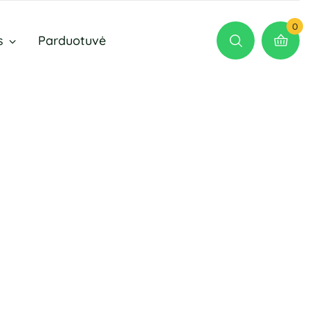
0
s
Parduotuvė