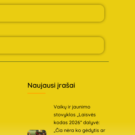
Naujausi įrašai
Vaikų ir jaunimo
stovyklos „Laisvės
kodas 2026“ dalyvė:
„Čia nėra ko gėdytis ar