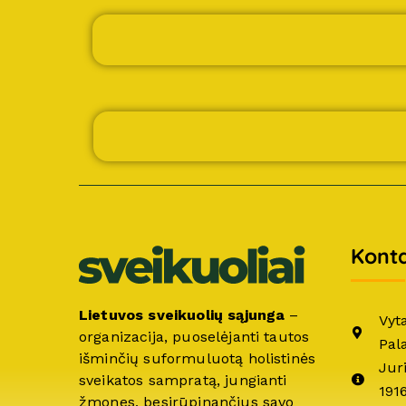
Konta
Lietuvos sveikuolių sąjunga
–
Vyt
organizacija, puoselėjanti tautos
Pal
išminčių suformuluotą holistinės
Jur
sveikatos sampratą, jungianti
191
žmones, besirūpinančius savo