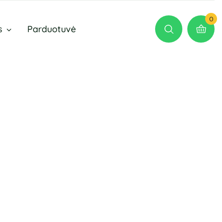
0
s
Parduotuvė