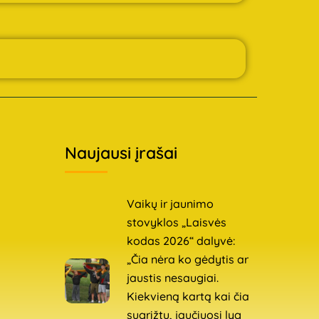
Naujausi įrašai
Vaikų ir jaunimo
stovyklos „Laisvės
kodas 2026“ dalyvė:
„Čia nėra ko gėdytis ar
jaustis nesaugiai.
Kiekvieną kartą kai čia
sugrįžtu, jaučiuosi lyg