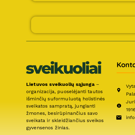
Konta
Lietuvos sveikuolių sąjunga
–
Vyt
organizacija, puoselėjanti tautos
Pal
išminčių suformuluotą holistinės
Jur
sveikatos sampratą, jungianti
191
žmones, besirūpinančius savo
info
sveikata ir skleidžiančius sveikos
gyvensenos žinias.