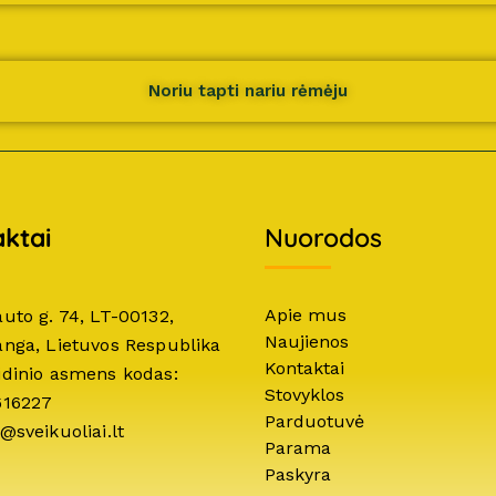
Noriu tapti nariu rėmėju
ktai
Nuorodos
Apie mus
auto g. 74, LT-00132,
Naujienos
anga, Lietuvos Respublika
Kontaktai
idinio asmens kodas:
Stovyklos
616227
Parduotuvė
@sveikuoliai.lt
Parama
Paskyra