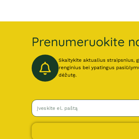
Prenumeruokite na
Skaitykite aktualius straipsnius,
renginius bei ypatingus pasiūlymus
dėžutę.