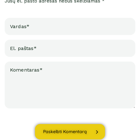
Jūsų el. pašto adresas nebus skelbiamas *
Paskelbti Komentarą