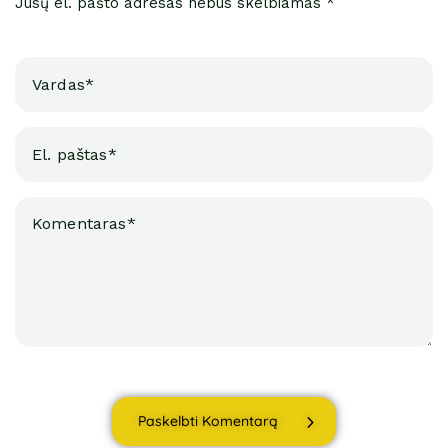
Jūsų el. pašto adresas nebus skelbiamas *
Paskelbti Komentarą