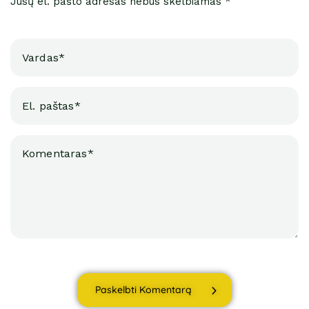
Jūsų el. pašto adresas nebus skelbiamas *
Paskelbti Komentarą