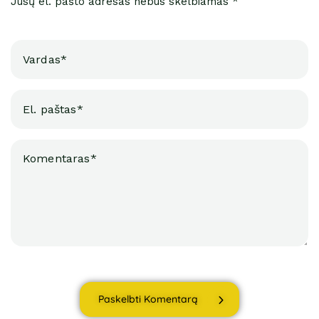
Jūsų el. pašto adresas nebus skelbiamas *
Paskelbti Komentarą