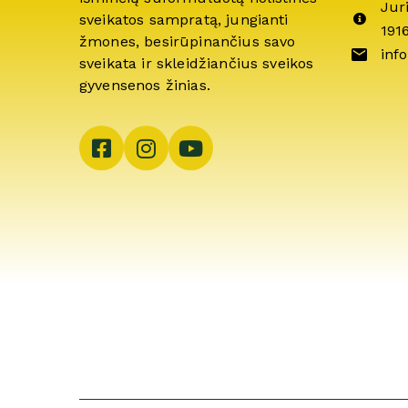
Jur
sveikatos sampratą, jungianti
191
žmones, besirūpinančius savo
info
sveikata ir skleidžiančius sveikos
gyvensenos žinias.