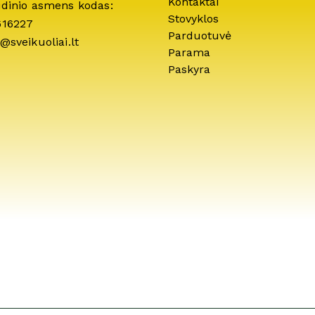
Kontaktai
idinio asmens kodas:
Stovyklos
616227
Parduotuvė
@sveikuoliai.lt
Parama
Paskyra