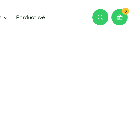
0
s
Parduotuvė