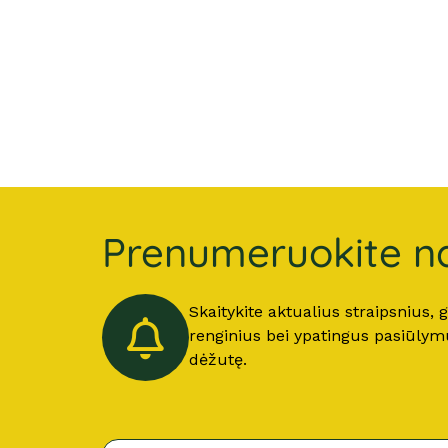
Prenumeruokite na
Skaitykite aktualius straipsnius,
renginius bei ypatingus pasiūlymus
dėžutę.