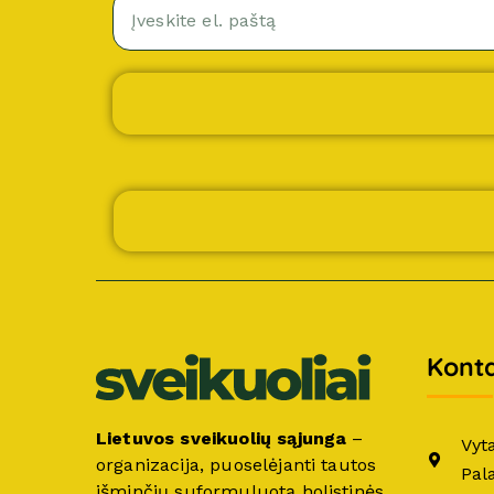
Konta
Lietuvos sveikuolių sąjunga
–
Vyt
organizacija, puoselėjanti tautos
Pal
išminčių suformuluotą holistinės