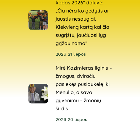
kodas 2026“ dalyvė:
„Čia nėra ko gėdytis ar
jaustis nesaugiai.
Kiekvieną kartą kai čia
sugrįžtu, jaučiuosi lyg
grįžau namo“
2026 21 liepos
Mirė Kazimieras Ilginis –
žmogus, dviračiu
pasiekęs pusiaukelę iki
Mėnulio, o savo
gyvenimu – žmonių
širdis.
2026 20 liepos