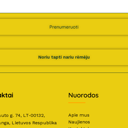
Prenumeruoti
Noriu tapti nariu rėmėju
ktai
Nuorodos
Apie mus
auto g. 74, LT-00132,
Naujienos
anga, Lietuvos Respublika