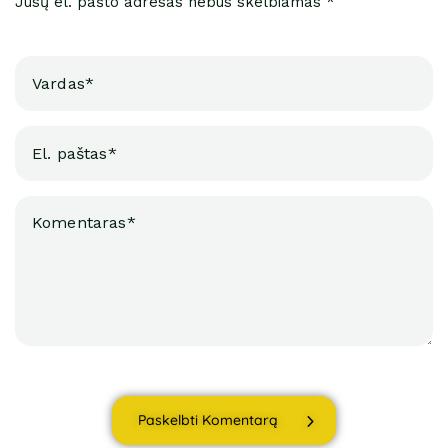
Jūsų el. pašto adresas nebus skelbiamas *
Paskelbti Komentarą