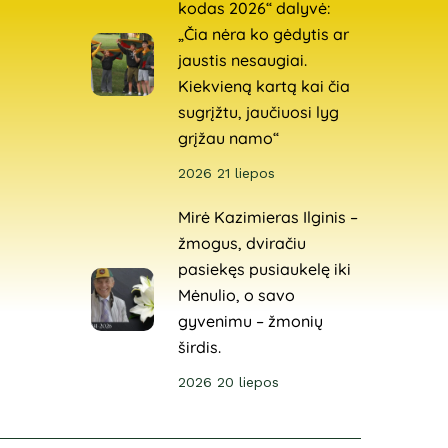
kodas 2026“ dalyvė:
„Čia nėra ko gėdytis ar
jaustis nesaugiai.
Kiekvieną kartą kai čia
sugrįžtu, jaučiuosi lyg
grįžau namo“
2026 21 liepos
Mirė Kazimieras Ilginis –
žmogus, dviračiu
pasiekęs pusiaukelę iki
Mėnulio, o savo
gyvenimu – žmonių
širdis.
2026 20 liepos