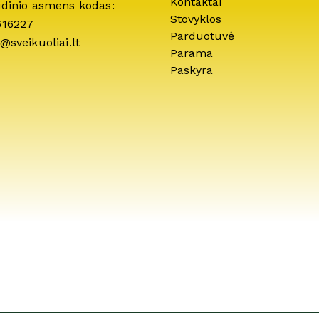
Kontaktai
idinio asmens kodas:
Stovyklos
616227
Parduotuvė
@sveikuoliai.lt
Parama
Paskyra