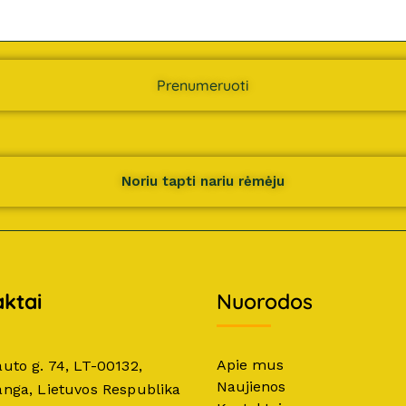
Prenumeruoti
Noriu tapti nariu rėmėju
ktai
Nuorodos
Apie mus
auto g. 74, LT-00132,
Naujienos
anga, Lietuvos Respublika