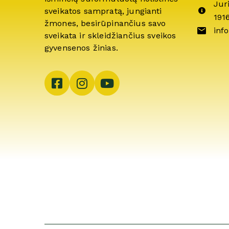
Jur
sveikatos sampratą, jungianti
191
žmones, besirūpinančius savo
info
sveikata ir skleidžiančius sveikos
gyvensenos žinias.