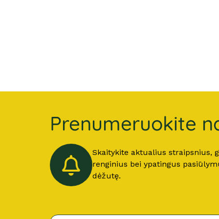
Prenumeruokite na
Skaitykite aktualius straipsnius,
renginius bei ypatingus pasiūlymus
dėžutę.