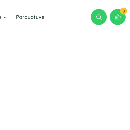
0
s
Parduotuvė