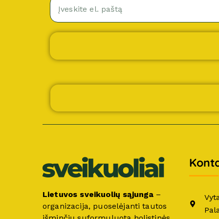
Konta
Lietuvos sveikuolių sąjunga
–
Vyt
organizacija, puoselėjanti tautos
Pal
išminčių suformuluotą holistinės