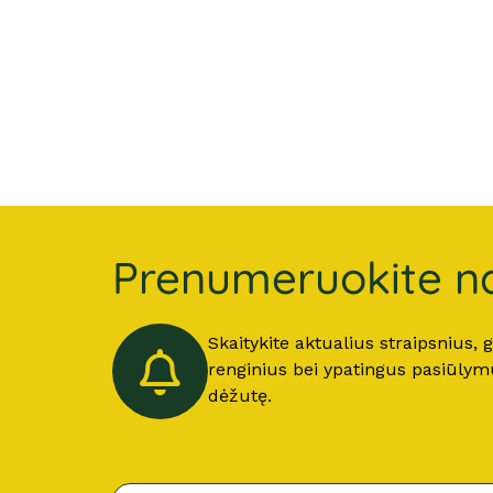
Prenumeruokite na
Skaitykite aktualius straipsnius,
renginius bei ypatingus pasiūlymus
dėžutę.