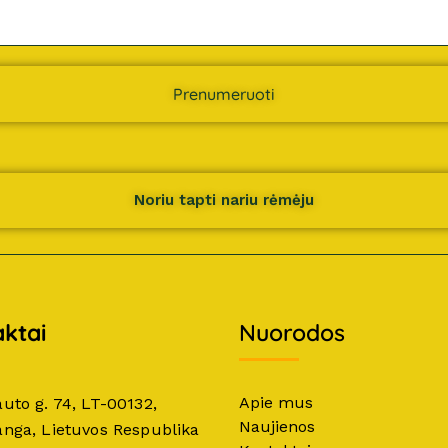
Prenumeruoti
Noriu tapti nariu rėmėju
ktai
Nuorodos
Apie mus
auto g. 74, LT-00132,
Naujienos
anga, Lietuvos Respublika