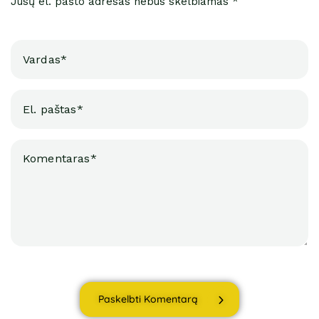
Jūsų el. pašto adresas nebus skelbiamas *
Paskelbti Komentarą