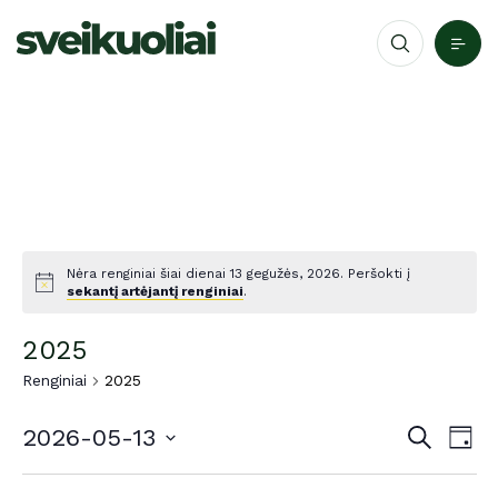
Nėra renginiai šiai dienai 13 gegužės, 2026. Peršokti į
sekantį artėjantį renginiai
.
2025
Renginiai
2025
Re
Reng
2026-05-13
Paieška
Dien
Per
Pasirinkti
Nav
datą