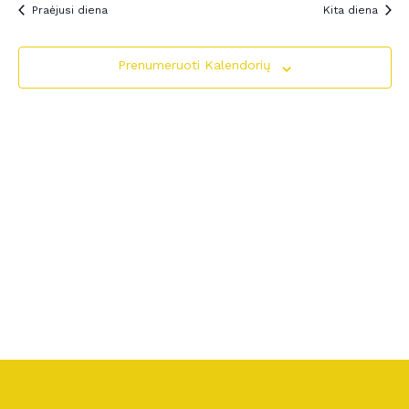
Paie
Praėjusi diena
Kita diena
ir
Prenumeruoti Kalendorių
perž
Navi