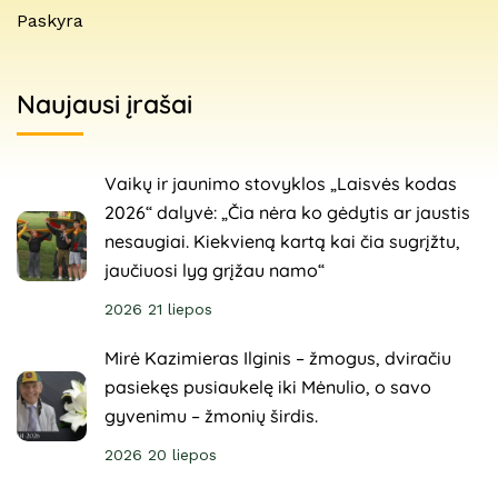
Paskyra
Naujausi įrašai
Vaikų ir jaunimo stovyklos „Laisvės kodas
2026“ dalyvė: „Čia nėra ko gėdytis ar jaustis
nesaugiai. Kiekvieną kartą kai čia sugrįžtu,
jaučiuosi lyg grįžau namo“
2026 21 liepos
Mirė Kazimieras Ilginis – žmogus, dviračiu
pasiekęs pusiaukelę iki Mėnulio, o savo
gyvenimu – žmonių širdis.
2026 20 liepos