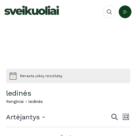
Nerasta jokių rezultatų.
ledinės
Renginiai
ledinės
Re
Reng
Artėjantys
Paieška
Sąra
Per
Pasirinkti
Paie
Nav
datą