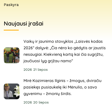
Paskyra
Naujausi įrašai
Vaikų ir jaunimo stovyklos „Laisvės kodas
2026“ dalyvė: „Čia nėra ko gėdytis ar jaustis
nesaugiai. Kiekvieną kartą kai čia sugrįžtu,
jaučiuosi lyg grįžau namo“
2026 21 liepos
Mirė Kazimieras Ilginis – žmogus, dviračiu
pasiekęs pusiaukelę iki Mėnulio, o savo
gyvenimu – žmonių širdis.
2026 20 liepos