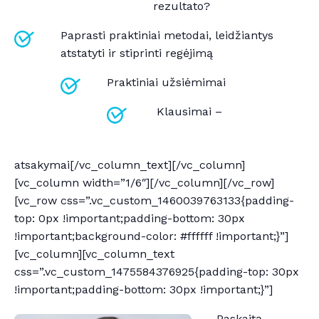
rezultato?
Paprasti praktiniai metodai, leidžiantys
atstatyti ir stiprinti regėjimą
Praktiniai užsiėmimai
Klausimai –
atsakymai[/vc_column_text][/vc_column]
[vc_column width=”1/6″][/vc_column][/vc_row]
[vc_row css=”.vc_custom_1460039763133{padding-
top: 0px !important;padding-bottom: 30px
!important;background-color: #ffffff !important;}”]
[vc_column][vc_column_text
css=”.vc_custom_1475584376925{padding-top: 30px
!important;padding-bottom: 30px !important;}”]
Paskaitą