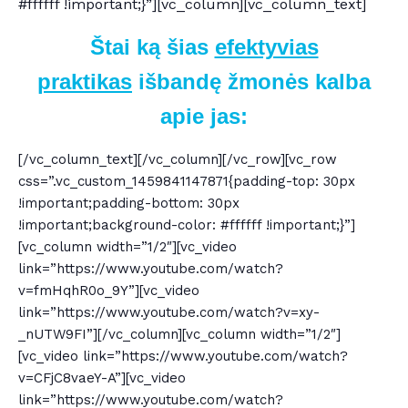
#ffffff !important;}”][vc_column][vc_column_text]
Štai ką šias
efektyvias
praktikas
išbandę žmonės kalba
apie jas:
[/vc_column_text][/vc_column][/vc_row][vc_row
css=”.vc_custom_1459841147871{padding-top: 30px
!important;padding-bottom: 30px
!important;background-color: #ffffff !important;}”]
[vc_column width=”1/2″][vc_video
link=”https://www.youtube.com/watch?
v=fmHqhR0o_9Y”][vc_video
link=”https://www.youtube.com/watch?v=xy-
_nUTW9FI”][/vc_column][vc_column width=”1/2″]
[vc_video link=”https://www.youtube.com/watch?
v=CFjC8vaeY-A”][vc_video
link=”https://www.youtube.com/watch?