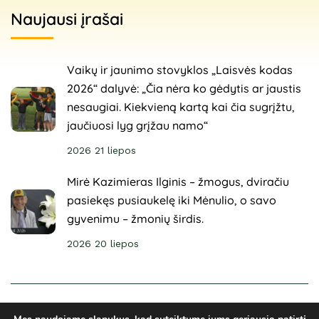
Naujausi įrašai
Vaikų ir jaunimo stovyklos „Laisvės kodas
2026“ dalyvė: „Čia nėra ko gėdytis ar jaustis
nesaugiai. Kiekvieną kartą kai čia sugrįžtu,
jaučiuosi lyg grįžau namo“
2026 21 liepos
Mirė Kazimieras Ilginis – žmogus, dviračiu
pasiekęs pusiaukelę iki Mėnulio, o savo
gyvenimu – žmonių širdis.
2026 20 liepos
© 2025 Sveikuoliai. Visos teisės saugomos. Svetainė