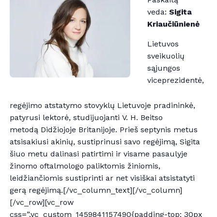
veda:
Sigita
Kriaučiūnienė
Lietuvos
sveikuolių
sąjungos
viceprezidentė,
regėjimo atstatymo stovyklų Lietuvoje pradininkė,
patyrusi lektorė, studijuojanti V. H. Beitso
metodą Didžiojoje Britanijoje. Prieš septynis metus
atsisakiusi akinių, sustiprinusi savo regėjimą, Sigita
šiuo metu dalinasi patirtimi ir visame pasaulyje
žinomo oftalmologo paliktomis žiniomis,
leidžiančiomis sustiprinti ar net visiškai atsistatyti
gerą regėjimą.[/vc_column_text][/vc_column]
[/vc_row][vc_row
css=”.vc_custom_1459841157490{padding-top: 30px