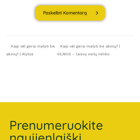
Paskelbti Komentarą
Kaip vėl gerai matyti be
Kaip vėl gerai matyti be akinių? |
akinių? | Alytus
VILNIUS – laisvų vietų neliko
Prenumeruokite
naujienlaiškį