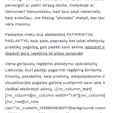
pervargsti ar patiri stresą darbe, mokykloje ar
namuose? Nenuostabu, kad tavo akys nebemato,
kaip anksčiau. Jos tiesiog “atsisako” matyti, kas tau
nėra malonu.
Paskaitos metu bus atskleistos PATIKRINTOS
PASLAPTYS, kaip pats, paprastų bet labai efektyvių
praktikų pagalbą, gali padėti savo akims,
atstatyti ir
išlaikyti gerą regėjimą iki gilios senatvės
!
Viena geriausių regėjimo atstatymo specialisčių
Lietuvoje, kuri padėjo pagerinti regėjimą šimtams
žmonių, pasidalins, kaip pratimų, atsipalaidavimo ir
vizualizacijos pagalba galima sustiprinti savo akis ir
visiškai atsikratyti akinių…[/vc_column_text]
[/vc_column][vc_column width=”1/6″][/vc_column]
[/vc_row][vc_row
css=”.vc_custom_1459840639371{background-color: