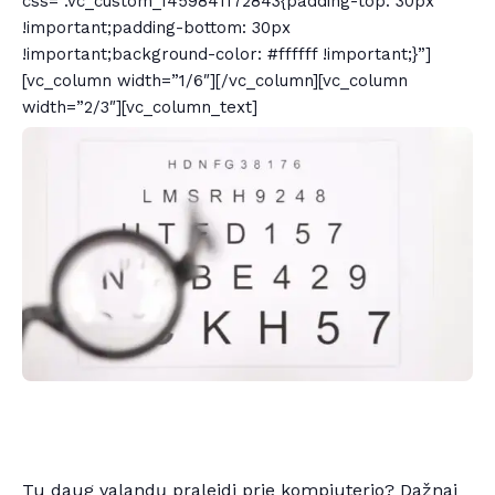
css=”.vc_custom_1459841172843{padding-top: 30px
!important;padding-bottom: 30px
!important;background-color: #ffffff !important;}”]
[vc_column width=”1/6″][/vc_column][vc_column
width=”2/3″][vc_column_text]
Tu daug valandų praleidi prie kompiuterio? Dažnai