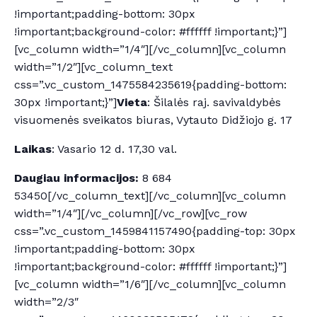
!important;padding-bottom: 30px
!important;background-color: #ffffff !important;}”]
[vc_column width=”1/4″][/vc_column][vc_column
width=”1/2″][vc_column_text
css=”.vc_custom_1475584235619{padding-bottom:
30px !important;}”]
Vieta
: Šilalės raj. savivaldybės
visuomenės sveikatos biuras, Vytauto Didžiojo g. 17
Laikas
: Vasario 12 d. 17,30 val.
Daugiau informacijos:
8 684
53450[/vc_column_text][/vc_column][vc_column
width=”1/4″][/vc_column][/vc_row][vc_row
css=”.vc_custom_1459841157490{padding-top: 30px
!important;padding-bottom: 30px
!important;background-color: #ffffff !important;}”]
[vc_column width=”1/6″][/vc_column][vc_column
width=”2/3″