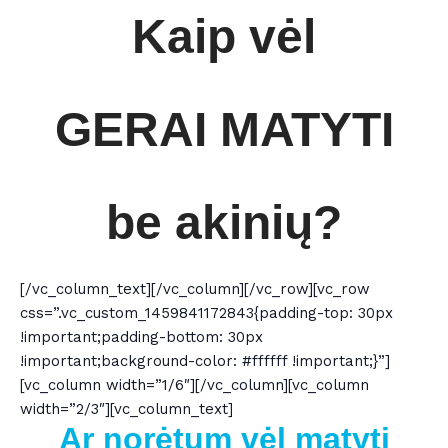
Kaip vėl
GERAI MATYTI
be akinių?
[/vc_column_text][/vc_column][/vc_row][vc_row
css=”.vc_custom_1459841172843{padding-top: 30px
!important;padding-bottom: 30px
!important;background-color: #ffffff !important;}”]
[vc_column width=”1/6″][/vc_column][vc_column
width=”2/3″][vc_column_text]
Ar norėtum vėl matyti