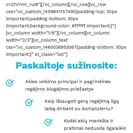
v=Z1VYmr_rul8″][/vc_column][/vc_row][vc_row
css=”.vc_custom_1459841157490{padding-top: 30px
!important;padding-bottom: 30px
!important;background-color: #ffffff !important;}”]
[vc_column width=”1/6″][/vc_column][vc_column
width=”2/3″][vc_column_text
css=”.vc_custom_1460038953067{padding-bottom: 30px
!important;}” el_class=”list”]
Paskaitoje sužinosite:
Akies veikimo principai ir pagrindinės
regėjimo blogėjimo priežastys
Kaip išsaugoti gerą regėjimą ilgą
laiką dirbant su kompiuteriu?
Kodėl akių mankšta ir
pratimai neduoda ilgalaikio