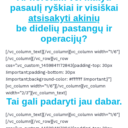
pasaulį ryškiai
ir visiškai
atsisakyti akinių
be
didelių pastangų ir
operacijų?
[/vc_column_text][/vc_column][vc_column width=”1/6″]
[/vc_column][/vc_row][vc_row
css=”.vc_custom_1459841172843{padding-top: 30px
!important;padding-bottom: 30px
!important;background-color: #ffffff !important;}”]
[vc_column width=”1/6″][/vc_column][vc_column
width=”2/3″][vc_column_text]
Tai gali padaryti jau dabar.
[/vc_column_text][/vc_column][vc_column width=”1/6″]
[/vc_column][/vc_row][vc_row