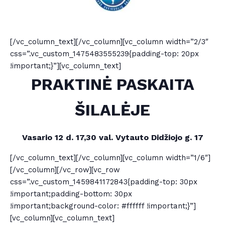
[/vc_column_text][/vc_column][vc_column width=”2/3″
css=”.vc_custom_1475483555239{padding-top: 20px
!important;}”][vc_column_text]
PRAKTINĖ PASKAITA
ŠILALĖJE
Vasario 12 d. 17,30 val. Vytauto Didžiojo g. 17
[/vc_column_text][/vc_column][vc_column width=”1/6″]
[/vc_column][/vc_row][vc_row
css=”.vc_custom_1459841172843{padding-top: 30px
!important;padding-bottom: 30px
!important;background-color: #ffffff !important;}”]
[vc_column][vc_column_text]