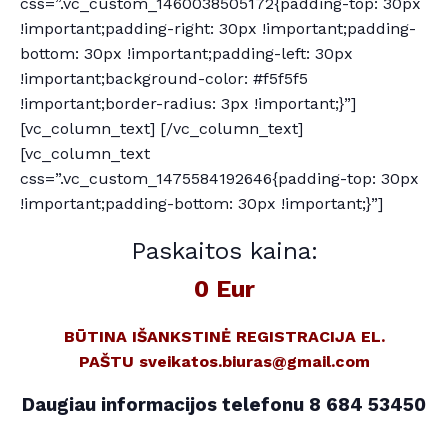
css=”.vc_custom_1460038505172{padding-top: 30px
!important;padding-right: 30px !important;padding-
bottom: 30px !important;padding-left: 30px
!important;background-color: #f5f5f5
!important;border-radius: 3px !important;}”]
[vc_column_text] [/vc_column_text]
[vc_column_text
css=”.vc_custom_1475584192646{padding-top: 30px
!important;padding-bottom: 30px !important;}”]
Paskaitos kaina:
0 Eur
BŪTINA IŠANKSTINĖ REGISTRACIJA EL.
PAŠTU sveikatos.biuras@gmail.com
Daugiau informacijos telefonu 8 684 53450