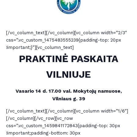
[/vc_column_text][/vc_column][vc_column width=”2/3″
css=”.vc_custom_1475483555239{padding-top: 20px
!important;}”][vc_column_text]
PRAKTINĖ PASKAITA
VILNIUJE
Vasario 14 d. 17.00 val. Mokytojų namuose,
Vilniaus g. 39
[/vc_column_text][/vc_column][vc_column width=”1/6″]
[/vc_column][/vc_row][vc_row
css=”.vc_custom_1459841172843{padding-top: 30px
!important;padding-bottom: 30px