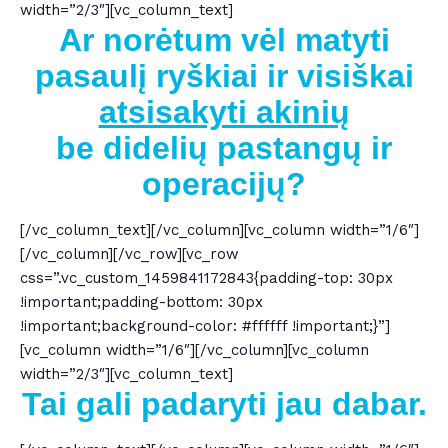
width=”2/3″][vc_column_text]
Ar norėtum vėl matyti
pasaulį ryškiai
ir visiškai
atsisakyti akinių
be
didelių pastangų ir
operacijų?
[/vc_column_text][/vc_column][vc_column width=”1/6″]
[/vc_column][/vc_row][vc_row
css=”.vc_custom_1459841172843{padding-top: 30px
!important;padding-bottom: 30px
!important;background-color: #ffffff !important;}”]
[vc_column width=”1/6″][/vc_column][vc_column
width=”2/3″][vc_column_text]
Tai gali padaryti jau dabar.