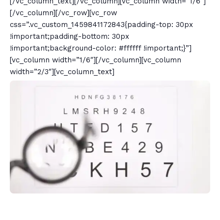
[/vc_column_text][/vc_column][vc_column width=”1/6″]
[/vc_column][/vc_row][vc_row
css=”.vc_custom_1459841172843{padding-top: 30px
!important;padding-bottom: 30px
!important;background-color: #ffffff !important;}”]
[vc_column width=”1/6″][/vc_column][vc_column
width=”2/3″][vc_column_text]