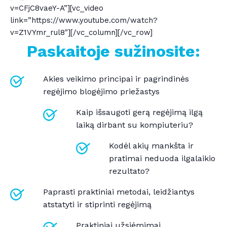
v=CFjC8vaeY-A”][vc_video
link=”https://www.youtube.com/watch?
v=Z1VYmr_rul8″][/vc_column][/vc_row]
Paskaitoje sužinosite:
Akies veikimo principai ir pagrindinės
regėjimo blogėjimo priežastys
Kaip išsaugoti gerą regėjimą ilgą
laiką dirbant su kompiuteriu?
Kodėl akių mankšta ir
pratimai neduoda ilgalaikio
rezultato?
Paprasti praktiniai metodai, leidžiantys
atstatyti ir stiprinti regėjimą
Praktiniai užsiėmimai