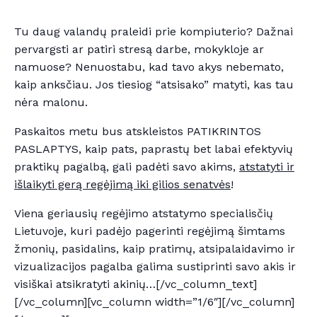
Tu daug valandų praleidi prie kompiuterio? Dažnai
pervargsti ar patiri stresą darbe, mokykloje ar
namuose? Nenuostabu, kad tavo akys nebemato,
kaip anksčiau. Jos tiesiog “atsisako” matyti, kas tau
nėra malonu.
Paskaitos metu bus atskleistos PATIKRINTOS
PASLAPTYS, kaip pats, paprastų bet labai efektyvių
praktikų pagalbą, gali padėti savo akims,
atstatyti ir
išlaikyti gerą regėjimą iki gilios senatvės
!
Viena geriausių regėjimo atstatymo specialisčių
Lietuvoje, kuri padėjo pagerinti regėjimą šimtams
žmonių, pasidalins, kaip pratimų, atsipalaidavimo ir
vizualizacijos pagalba galima sustiprinti savo akis ir
visiškai atsikratyti akinių…[/vc_column_text]
[/vc_column][vc_column width=”1/6″][/vc_column]