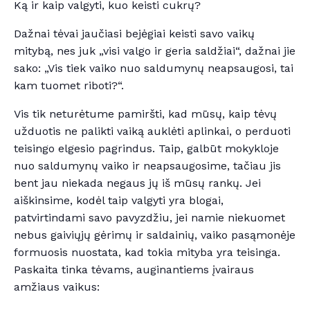
Ką ir kaip valgyti, kuo keisti cukrų?
Dažnai tėvai jaučiasi bejėgiai keisti savo vaikų
mitybą, nes juk „visi valgo ir geria saldžiai“, dažnai jie
sako: „Vis tiek vaiko nuo saldumynų neapsaugosi, tai
kam tuomet riboti?“.
Vis tik neturėtume pamiršti, kad mūsų, kaip tėvų
užduotis ne palikti vaiką auklėti aplinkai, o perduoti
teisingo elgesio pagrindus. Taip, galbūt mokykloje
nuo saldumynų vaiko ir neapsaugosime, tačiau jis
bent jau niekada negaus jų iš mūsų rankų. Jei
aiškinsime, kodėl taip valgyti yra blogai,
patvirtindami savo pavyzdžiu, jei namie niekuomet
nebus gaiviųjų gėrimų ir saldainių, vaiko pasąmonėje
formuosis nuostata, kad tokia mityba yra teisinga.
Paskaita tinka tėvams, auginantiems įvairaus
amžiaus vaikus: