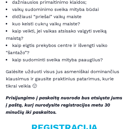
dažniausios primaitinimo klaidos;
vaikų sudominimo sveika mityba būdai
didžiausi “priešai” vaikų maiste
kuo keisti cukrų vaikų maiste?
kaip veikti, jei vaikas atsisako valgyti sveiką
maistą?
kaip elgtis prekybos centre ir išvengti vaiko
“šantažo”?
kaip sudominti sveika mityba paauglius?
Galėsite užduoti visus jus asmeniškai dominančius
klausimus ir gausite praktinius patarimus, kurie
tikrai veikia 🙂
Prisijungimo į paskaitą nuoroda bus atsiųsta jums
į paštą, kurį nurodysite registracijos metu 30
minučių iki paskaitos.
REGISTRACIJA