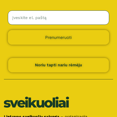
Prenumeruoti
Noriu tapti nariu rėmėju
Lietuvos sveikuolių sąjunga
– organizacija,