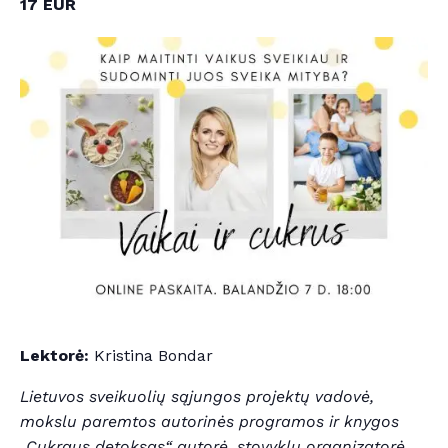
17 EUR
Lektorė:
Kristina Bondar
Lietuvos sveikuolių sąjungos projektų vadovė,
mokslu paremtos autorinės programos ir knygos
„Cukraus detoksas“ autorė, stovyklų organizatorė,