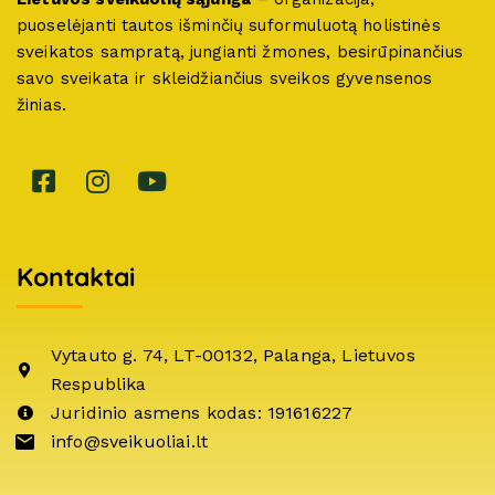
puoselėjanti tautos išminčių suformuluotą holistinės
sveikatos sampratą, jungianti žmones, besirūpinančius
savo sveikata ir skleidžiančius sveikos gyvensenos
žinias.
Kontaktai
Vytauto g. 74, LT-00132, Palanga, Lietuvos
Respublika
Juridinio asmens kodas: 191616227
info@sveikuoliai.lt