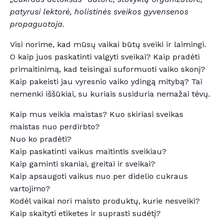
patyrusi lektorė, holistinės sveikos gyvensenos
propaguotoja.
Visi norime, kad mūsų vaikai būtų sveiki ir laimingi.
O kaip juos paskatinti valgyti sveikai? Kaip pradėti
primaitinimą, kad teisingai suformuoti vaiko skonį?
Kaip pakeisti jau vyresnio vaiko ydingą mitybą? Tai
nemenki iššūkiai, su kuriais susiduria nemažai tėvų.
Kaip mus veikia maistas? Kuo skiriasi sveikas
maistas nuo perdirbto?
Nuo ko pradėti?
Kaip paskatinti vaikus maitintis sveikiau?
Kaip gaminti skaniai, greitai ir sveikai?
Kaip apsaugoti vaikus nuo per didelio cukraus
vartojimo?
Kodėl vaikai nori maisto produktų, kurie nesveiki?
Kaip skaityti etiketes ir suprasti sudėtį?