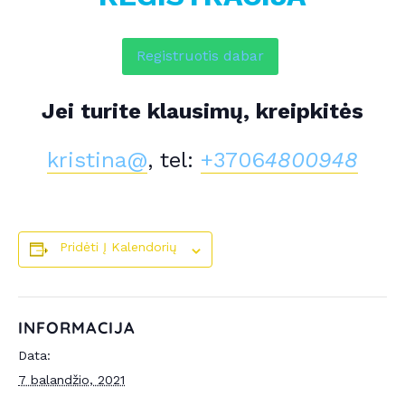
Registruotis dabar
Jei turite klausimų, kreipkitės
kristina@
, tel:
+3706
4800948
Pridėti Į Kalendorių
INFORMACIJA
Data:
7 balandžio, 2021