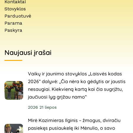
Kontaktai
Stovyklos
Parduotuvė
Parama
Paskyra
Naujausi įrašai
Vaikų ir jaunimo stovyklos „Laisvės kodas
2026“ dalyvė: „Čia nėra ko gėdytis ar jaustis
nesaugiai. Kiekvieną kartą kai čia sugrįžtu,
jaučiuosi lyg grįžau namo“
2026 21 liepos
Mirė Kazimieras Ilginis – žmogus, dviračiu
pasiekęs pusiaukelę iki Mėnulio, o savo