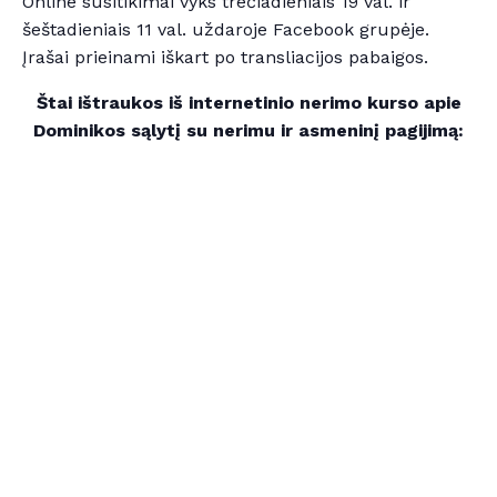
Online susitikimai vyks trečiadieniais 19 val. ir
šeštadieniais 11 val. uždaroje Facebook grupėje.
Įrašai prieinami iškart po transliacijos pabaigos.
Štai ištraukos iš internetinio nerimo kurso apie
Dominikos sąlytį su nerimu ir asmeninį pagijimą: