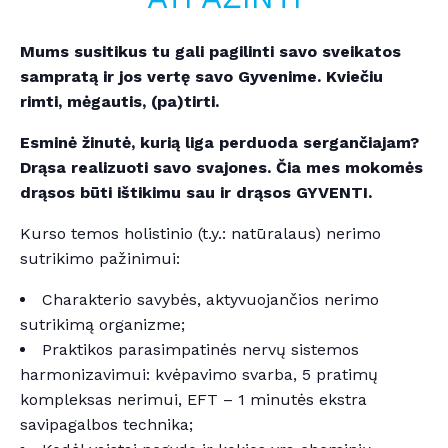
Mums susitikus tu gali pagilinti savo sveikatos
sampratą ir jos vertę savo Gyvenime.
Kviečiu
rimti, mėgautis, (pa)tirti.
Esminė žinutė, kurią liga perduoda sergančiajam?
Drąsa realizuoti savo svajones.
Čia mes mokomės
drąsos būti ištikimu sau ir drąsos GYVENTI.
Kurso temos holistinio (t.y.: natūralaus) nerimo
sutrikimo pažinimui:
Charakterio savybės, aktyvuojančios nerimo
sutrikimą organizme;
Praktikos parasimpatinės nervų sistemos
harmonizavimui: kvėpavimo svarba, 5 pratimų
kompleksas nerimui, EFT – 1 minutės ekstra
savipagalbos technika;