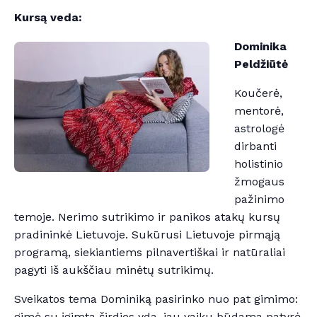
Kursą veda:
Dominika
Peldžiūtė
Koučerė,
mentorė,
astrologė
dirbanti
holistinio
žmogaus
pažinimo
temoje. Nerimo sutrikimo ir panikos atakų kursų
pradininkė Lietuvoje. Sukūrusi Lietuvoje pirmąją
programą, siekiantiems pilnavertiškai ir natūraliai
pagyti iš aukščiau minėtų sutrikimų.
Sveikatos tema Dominiką pasirinko nuo pat gimimo:
gimė su įgimta širdies yda, jau vaiku būdama patyrė