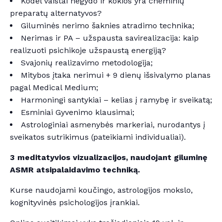
Kodėl vaistai negydo ir kokios yra cheminių
preparatų alternatyvos?
Giluminės nerimo šaknies atradimo technika;
Nerimas ir PA – užspausta savirealizacija: kaip
realizuoti psichikoje užspaustą energiją?
Svajonių realizavimo metodologija;
Mitybos įtaka nerimui + 9 dienų išsivalymo planas
pagal Medical Medium;
Harmoningi santykiai – kelias į ramybę ir sveikatą;
Esminiai Gyvenimo klausimai;
Astrologiniai asmenybės markeriai, nurodantys į
sveikatos sutrikimus (pateikiami individualiai).
3 meditatyvios vizualizacijos, naudojant giluminę
ASMR atsipalaidavimo techniką.
Kurse naudojami koučingo, astrologijos mokslo,
kognityvinės psichologijos įrankiai.