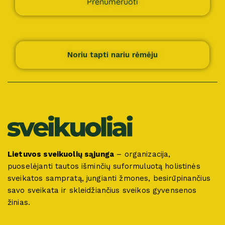
Prenumeruoti
Noriu tapti nariu rėmėju
Lietuvos sveikuolių sąjunga
– organizacija,
puoselėjanti tautos išminčių suformuluotą holistinės
sveikatos sampratą, jungianti žmones, besirūpinančius
savo sveikata ir skleidžiančius sveikos gyvensenos
žinias.