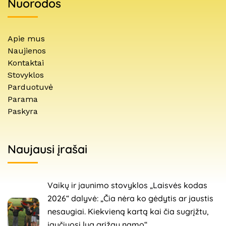
Nuorodos
Apie mus
Naujienos
Kontaktai
Stovyklos
Parduotuvė
Parama
Paskyra
Naujausi įrašai
Vaikų ir jaunimo stovyklos „Laisvės kodas
2026“ dalyvė: „Čia nėra ko gėdytis ar jaustis
nesaugiai. Kiekvieną kartą kai čia sugrįžtu,
jaučiuosi lyg grįžau namo“