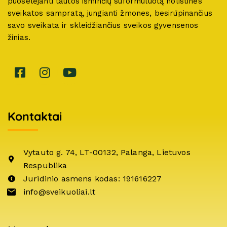
puoselėjanti tautos išminčių suformuluotą holistinės
sveikatos sampratą, jungianti žmones, besirūpinančius
savo sveikata ir skleidžiančius sveikos gyvensenos
žinias.
Kontaktai
Vytauto g. 74, LT-00132, Palanga, Lietuvos
Respublika
Juridinio asmens kodas: 191616227
info@sveikuoliai.lt