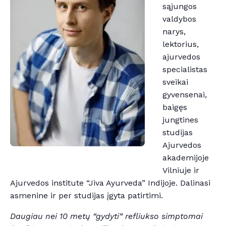
sąjungos
valdybos
narys,
lektorius,
ajurvedos
specialistas
sveikai
gyvensenai,
baigęs
jungtines
studijas
Ajurvedos
akademijoje
Vilniuje ir
Ajurvedos institute “Jiva Ayurveda” Indijoje. Dalinasi
asmenine ir per studijas įgyta patirtimi.
Daugiau nei 10 metų “gydyti” refliukso simptomai