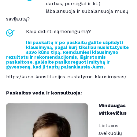
darbas, pomėgiai ir kt.)
išbalansuoja ir subalansuoja mūsų
savijautą?
Kaip didinti sąmoningumą?
Iki paskaitų ir po paskaitų galite užpildyti
klausimyną, pagal kurį tiksliau nusistatysite
savo kūno tipą. Remdamiesi klausimyno
rezultatu ir rekomendacijomis, išgirstomis
paskaitose, galėsite pasikoreguoti mitybą ir
gyvenseną, kad ji taptų palankiausia Jums.
https:/kuno-konstitucijos-nustatymo-klausimynas/
Paskaitas veda ir konsultuoja:
Mindaugas
Mitkevičius
Lietuvos
sveikuolių