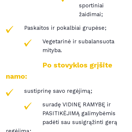
sportiniai
žaidimai;
Paskaitos ir pokalbiai grupėse
;
Vegetarinė ir subalansuota
mityba.
Po stovyklos grįšite
namo:
sustiprinę savo regėjimą;
suradę VIDINĘ RAMYBĘ ir
PASITIKĖJIMĄ galimybėmis
padėti sau susigrąžinti gerą
regėjimą;