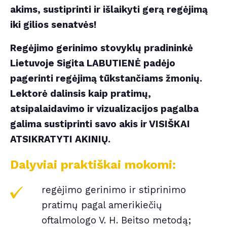
akims, sustiprinti ir išlaikyti gerą regėjimą
iki gilios senatvės!
Regėjimo gerinimo stovyklų pradininkė
Lietuvoje Sigita LABUTIENĖ padėjo
pagerinti regėjimą tūkstančiams žmonių.
Lektorė dalinsis kaip pratimų,
atsipalaidavimo ir vizualizacijos pagalba
galima sustiprinti savo akis ir VISIŠKAI
ATSIKRATYTI AKINIŲ.
Dalyviai praktiškai mokomi:
regėjimo gerinimo ir stiprinimo
pratimų pagal amerikiečių
oftalmologo V. H. Beitso metodą;