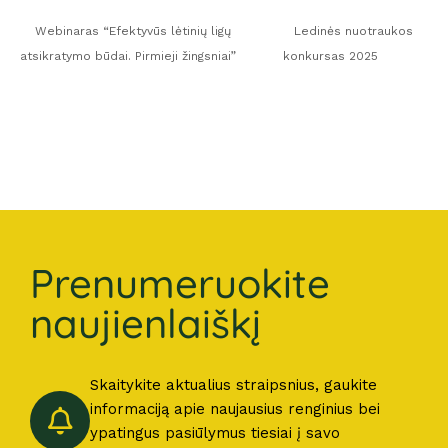
Webinaras “Efektyvūs lėtinių ligų
Ledinės nuotraukos
atsikratymo būdai. Pirmieji žingsniai”
konkursas 2025
Prenumeruokite
naujienlaiškį
Skaitykite aktualius straipsnius, gaukite
informaciją apie naujausius renginius bei
ypatingus pasiūlymus tiesiai į savo