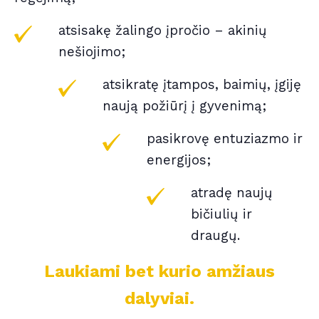
atsisakę žalingo įpročio – akinių
nešiojimo;
atsikratę įtampos, baimių, įgiję
naują požiūrį į gyvenimą;
pasikrovę entuziazmo ir
energijos;
atradę naujų
bičiulių ir
draugų.
Laukiami bet kurio amžiaus
dalyviai.